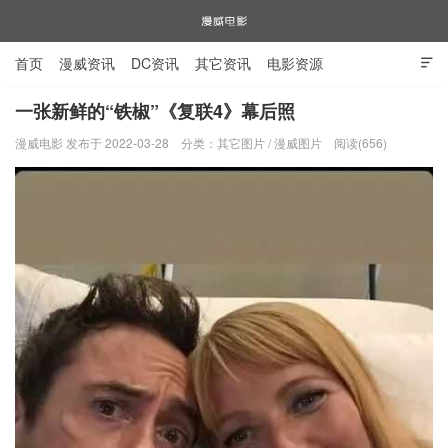
首页
漫威资讯
DC资讯
其它资讯
电影资源

电视剧资源
漫威图片
一张新鲜的“铁椒”《复联4》幕后照
漫威电影 发布于 2022-03-28
分类：
其它图片
/
漫威图片
阅读(656)
漫威电影