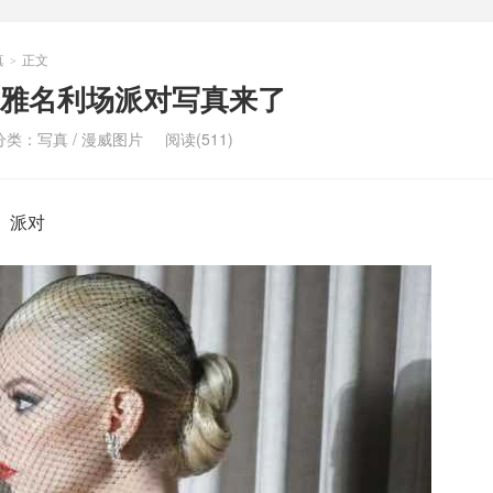
真
正文
>
雅名利场派对写真来了
分类：
写真
/
漫威图片
阅读(511)
》派对