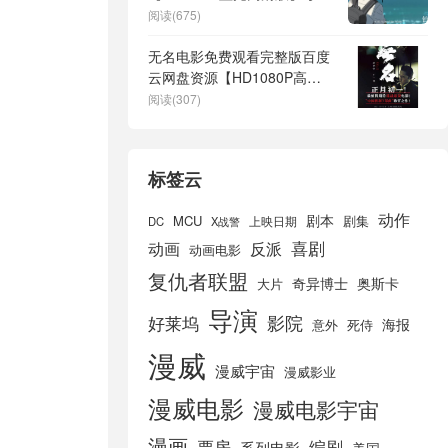
网盘
阅读(675)
无名电影免费观看完整版百度
云网盘资源【HD1080P高
清】下载
阅读(307)
标签云
动作
剧本
MCU
剧集
DC
X战警
上映日期
喜剧
动画
反派
动画电影
复仇者联盟
奇异博士
奥斯卡
大片
导演
好莱坞
影院
海报
死侍
意外
漫威
漫威宇宙
漫威影业
漫威电影
漫威电影宇宙
漫画
票房
编剧
系列电影