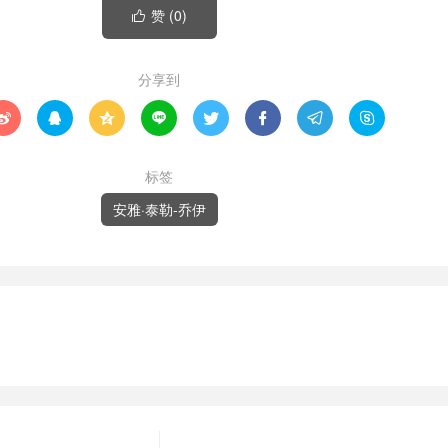
赞 (
0
)

分享到








标签
安雅·泰勒-乔伊