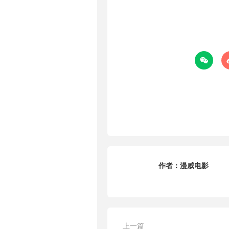

作者：
漫威电影
上一篇