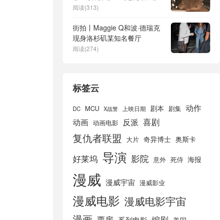
阅读(313)
街拍丨Maggie Q和波·德瑞克
现身洛杉矶某知名餐厅
阅读(274)
标签云
动作
剧本
MCU
剧集
DC
X战警
上映日期
喜剧
动画
反派
动画电影
复仇者联盟
奇异博士
奥斯卡
大片
导演
好莱坞
影院
海报
死侍
意外
漫威
漫威宇宙
漫威影业
漫威电影
漫威电影宇宙
漫画
票房
编剧
系列电影