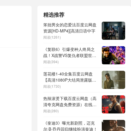
精选推荐
笨拙男女的恋爱法百度云网盘
资源[HD-MP4][高清日语中字
阅读(1261)
《复联6》引爆变种人终局之
战！X战警VS复仇者联盟世纪
对决敲定
阅读(394)
莲花楼1-40全集百度云网盘
【高清1080P大结局泄露版】
迅雷资源下载
阅读(1730)
热辣滚烫下载百度云网盘（高
清夸克网盘免费资源）在线分
享
阅读(280)
《奎迪3》曝光新剧照，迈克
尔·B·乔丹回归继续扮演奎迪！