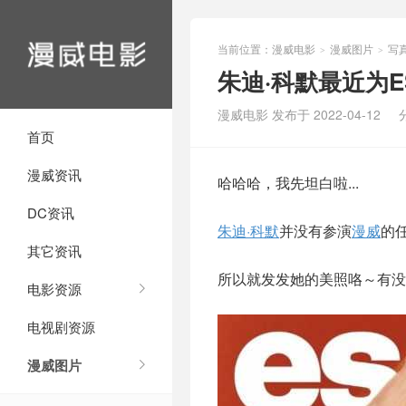
当前位置：
漫威电影
漫威图片
写
>
>
朱迪·科默最近为
漫威电影 发布于 2022-04-12
首页
漫威资讯
哈哈哈，我先坦白啦...
DC资讯
朱迪·科默
并没有参演
漫威
的
其它资讯
所以就发发她的美照咯～有没
电影资源
电视剧资源
漫威图片