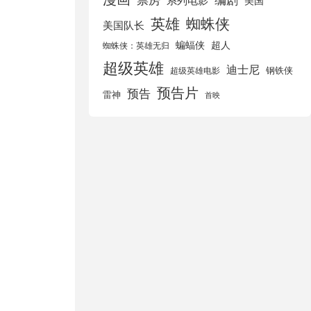
美国
英雄
蜘蛛侠
美国队长
蝙蝠侠
超人
蜘蛛侠：英雄无归
超级英雄
迪士尼
钢铁侠
超级英雄电影
预告片
预告
雷神
首映