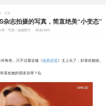
真
正文
>
ES杂志拍摄的写真，简直绝美“小变态”
分类：
写真
/
漫威图片
阅读(340)
任何角色，只不过最近嗑《
杀死伊芙
》太上头了，好喜欢她诶。
有喜欢她的朋友在呀？🙋