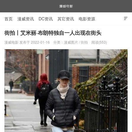
首页
漫威资讯
DC资讯
其它资讯
电影资源

电视剧资源
漫威图片
街拍丨艾米丽·布朗特独自一人出现在街头
漫威电影 发布于 2022-01-16
分类：
漫威图片
/
街拍
阅读(553)
漫威电影