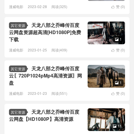
漫威电影
2023-02-28
阅读(325)
赞 (
0
)

天龙八部之乔峰传百度
其它资源
云网盘资源超高清[HD1080P]免费
下载
1

漫威电影
2023-01-25
阅读(409)
赞 (
0
)

天龙八部之乔峰传百度
其它资源
云〖720P1024pMp4高清资源〗网
盘
1

漫威电影
2023-01-23
阅读(551)
赞 (
0
)

天龙八部之乔峰传百度
其它资源
云网盘【HD1080P】高清资源
11
