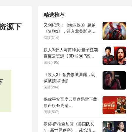
精选推荐
K资源下
又创纪录！《蜘蛛侠3》超越
《复联3》，进入北美影史票
房前五
阅读(314)
蚁人3/蚁人与黄蜂女:量子狂潮
百度云资源【BD1280P高清
资源】夸克网盘
阅读(495)
《蚁人3》预告惨遭泄露，朗
下
叔被揍得很惨
阅读(284)
保你平安百度云网盘迅雷下载
原声版4k高清
（BD1280P/3.9G-MP4）
阅读(537)
罗莎·萨拉查加盟《美国队长
4：新世界秩序》，或饰演响