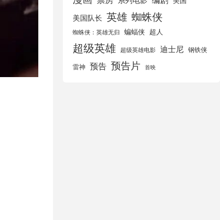
美国
英雄
蜘蛛侠
美国队长
蝙蝠侠
超人
蜘蛛侠：英雄无归
超级英雄
迪士尼
钢铁侠
超级英雄电影
预告片
预告
雷神
首映