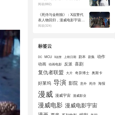
尾蛇
阅读(882)
《死侍与金刚狼》：X战警代
表人物回归，漫威电影宇宙新
篇章
阅读(324)
标签云
动作
剧本
MCU
剧集
DC
X战警
上映日期
喜剧
动画
反派
动画电影
复仇者联盟
奇异博士
奥斯卡
大片
导演
好莱坞
影院
海报
死侍
意外
漫威
漫威宇宙
漫威影业
漫威电影
漫威电影宇宙
漫画
票房
编剧
系列电影