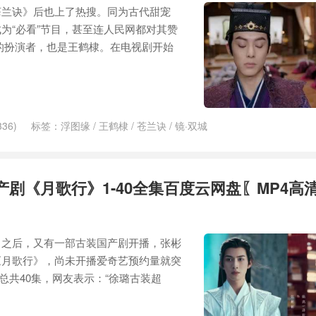
苍兰诀》后也上了热搜。同为古代甜宠
为“必看”节目，甚至连人民网都对其赞
的扮演者，也是王鹤棣。在电视剧开始
36)
标签：
浮图缘
/
王鹤棣
/
苍兰诀
/
镜·双城
产剧《月歌行》1-40全集百度云网盘〖MP4高
》之后，又有一部古装国产剧开播，张彬
《月歌行》，尚未开播爱奇艺预约量就突
，总共40集，网友表示：“徐璐古装超