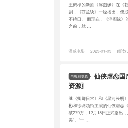
王鹤棣的新剧《浮图缘》在《
剧，《苍兰诀》一经播出，便成
不绝口。 而现在，《浮图缘》
之前，就 …
漫威电影
2023-01-03
阅读(3
仙侠虐恋国
电视剧资源
资源〗
继《卿卿日常》和《星河长明
彬和徐璐领衔主演的仙侠虐恋
破270万，12月15日正式播出
美”、“一 …