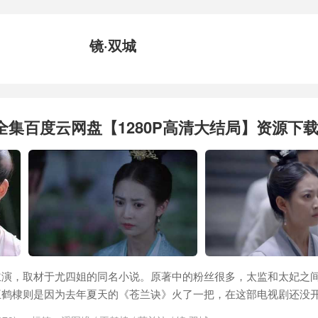
镜·双城
6全集百度云网盘【1280P高清大结局】资源下
主演，取材于尤四姐的同名小说。原著中的粉丝很多，太监和太妃之
鹤棣则是因为去年夏天的《苍兰诀》火了一把，在这部电视剧还没开