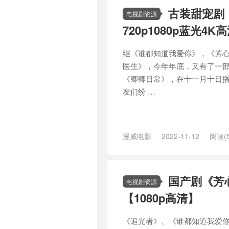
古装甜宠剧《
电视剧资源
720p1080p蓝光4K
继《谁都知道我爱你》，《芳
医生》，今年年底，又有了一
《卿卿日常》，在十一月十日
友们纷 …
漫威电影
2022-11-12
阅读(5
/
谁都知道我爱你
/
谢谢你医生
/
国产剧《芳
电视剧资源
【1080p高清】
《追光者》、《谁都知道我爱