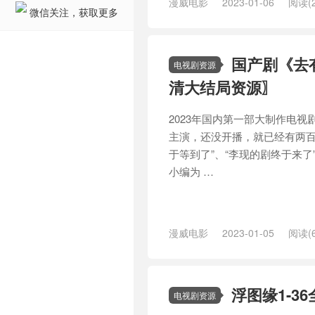
漫威电影
2023-01-06
阅读(2
微信关注，获取更多
国产剧《去有
电视剧资源
清大结局资源〗
2023年国内第一部大制作电
主演，还没开播，就已经有两百
于等到了”、“李现的剧终于来了”
小编为 …
漫威电影
2023-01-05
阅读(6
到了救星
/
癌症
/
镜·双城
/
预告片
浮图缘1-3
电视剧资源