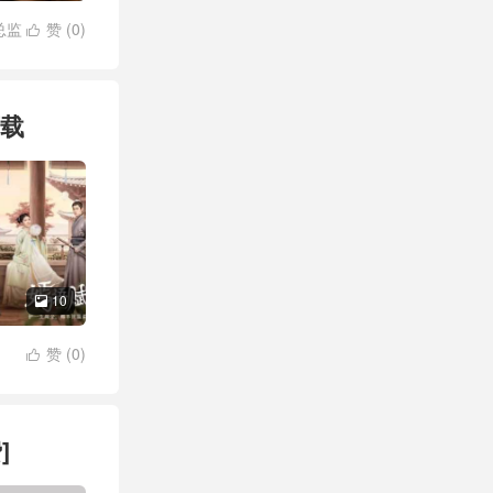
总监
赞 (
0
)

下载
10

赞 (
0
)

]