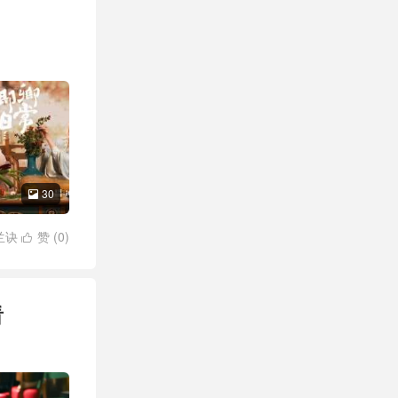
30

兰诀
赞 (
0
)

看