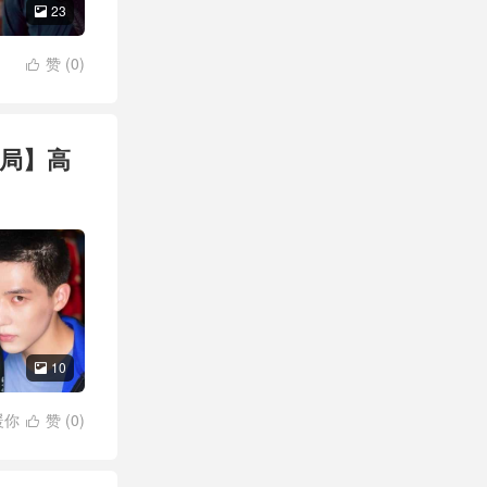
23

赞 (
0
)

结局】高
10

暖你
赞 (
0
)
