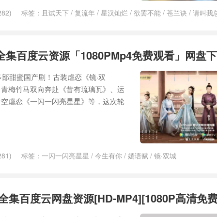
82)
标签：
且试天下
/
复流年
/
星汉灿烂
/
欲罢不能
/
苍兰诀
/
请叫我
4全集百度云资源「1080PMp4免费观看」网盘
多部甜蜜国产剧！古装虐恋《镜·双
、青梅竹马双向奔赴《昔有琉璃瓦》、运
时空虐恋《一闪一闪亮星星》等，这次轮
81)
标签：
一闪一闪亮星星
/
今生有你
/
嫣语赋
/
镜·双城
3全集百度云网盘资源[HD-MP4][1080P高清免费