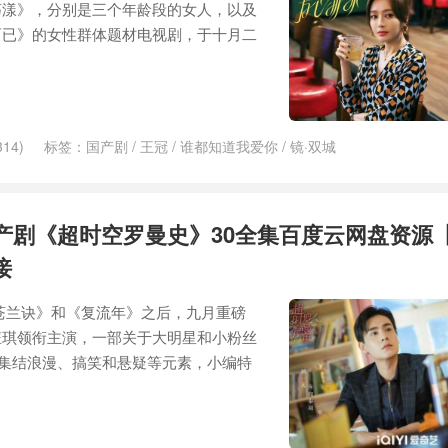
荡漾》，分别是三个年龄段的女人，以及
而已》的女性群体题材电视剧，于十月二
14)
标签：
国产剧
/
王冠
/
谁都知道我爱你
/
镜·双城
产剧《超时空罗曼史》30全集百度云网盘资源【1
接
苍兰诀》和《复流年》之后，九月重磅
钰琪领衔主演，一部关于大明星和小粉丝
，集结浪漫、搞笑和悬疑等元素，小编特