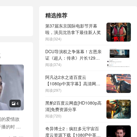
精选推荐
第37届东京国际电影节开幕
啦，演员沈浩拿下最佳新人奖
阅读(324)
DCU导演权之争落幕！古恩亲
载
证《超人：传承》片长129分
钟含彩蛋
阅读(374)
阿凡达2水之道百度云
【1080p中英字幕】高清网盘
资源下载
阅读(297)
黑豹2百度云网盘[HD1080p高
4

清]免费资源分享
阅读(720)
间的爱情故
播的时 …
奇异博士2：疯狂多元宇宙百
度云资源下载【1080P中英字