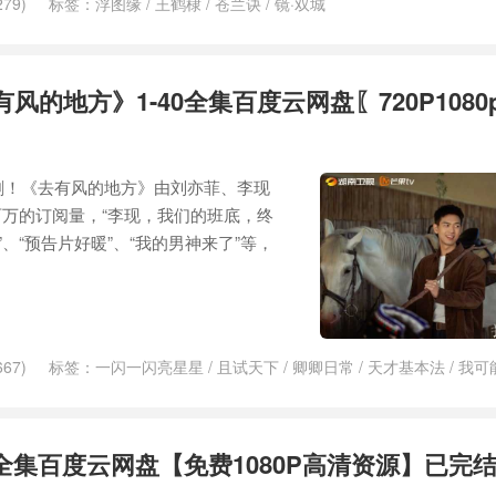
79)
标签：
浮图缘
/
王鹤棣
/
苍兰诀
/
镜·双城
风的地方》1-40全集百度云网盘〖720P1080
视剧！《去有风的地方》由刘亦菲、李现
万的订阅量，“李现，我们的班底，终
、“预告片好暖”、“我的男神来了”等，
67)
标签：
一闪一闪亮星星
/
且试天下
/
卿卿日常
/
天才基本法
/
我可
6全集百度云网盘【免费1080P高清资源】已完