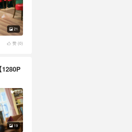
21

赞 (
0
)

280P
19
