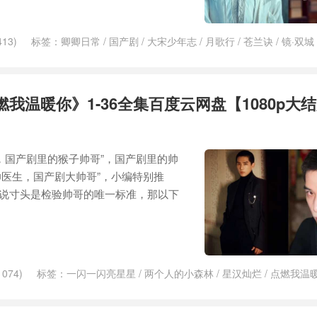
13)
标签：
卿卿日常
/
国产剧
/
大宋少年志
/
月歌行
/
苍兰诀
/
镜·双城
我温暖你》1-36全集百度云网盘【1080p大
，国产剧里的猴子帅哥”，国产剧里的帅
医生，国产剧大帅哥”，小编特别推
如果说寸头是检验帅哥的唯一标准，那以下
074)
标签：
一闪一闪亮星星
/
两个人的小森林
/
星汉灿烂
/
点燃我温
城