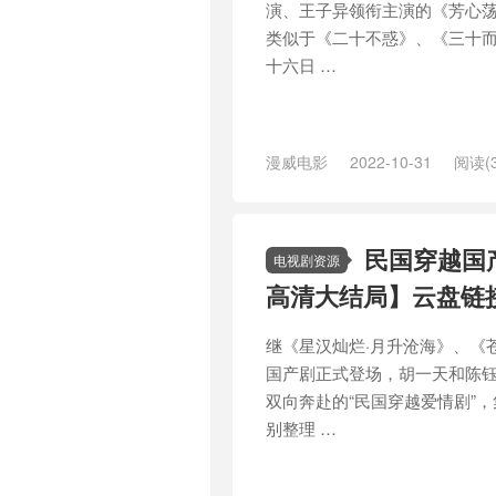
演、王子异领衔主演的《芳心
类似于《二十不惑》、《三十
十六日 …
漫威电影
2022-10-31
阅读(3
民国穿越国
电视剧资源
高清大结局】云盘链
继《星汉灿烂·月升沧海》、《
国产剧正式登场，胡一天和陈
双向奔赴的“民国穿越爱情剧”
别整理 …