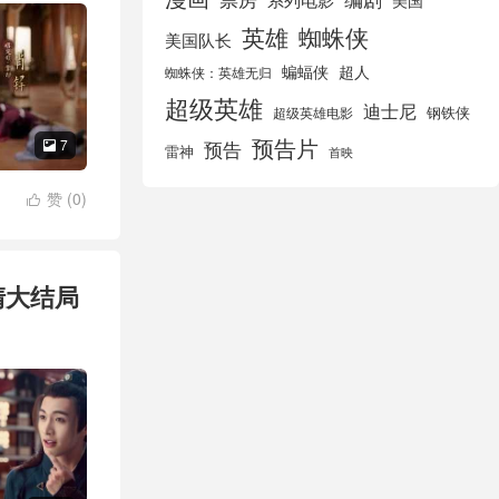
美国
英雄
蜘蛛侠
美国队长
蝙蝠侠
超人
蜘蛛侠：英雄无归
超级英雄
迪士尼
钢铁侠
超级英雄电影
预告片
7
预告

雷神
首映
赞 (
0
)

清大结局