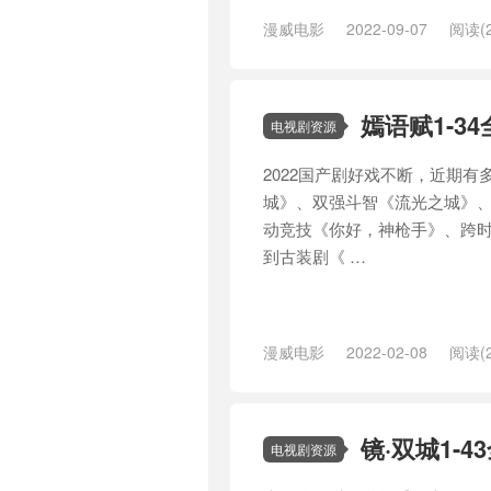
漫威电影
2022-09-07
阅读(2
/
迷航昆仑墟
/
镜·双城
嫣语赋1-3
电视剧资源
2022国产剧好戏不断，近期有
城》、双强斗智《流光之城》
动竞技《你好，神枪手》、跨
到古装剧《 …
漫威电影
2022-02-08
阅读(2
镜·双城1-4
电视剧资源