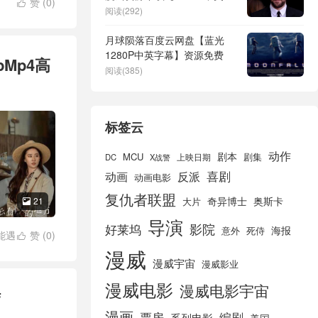
赞 (
0
)

幕】网盘资源
阅读(292)
月球陨落百度云网盘【蓝光
1280P中英字幕】资源免费
pMp4高
阅读(385)
标签云
动作
剧本
MCU
剧集
DC
X战警
上映日期
喜剧
动画
反派
动画电影
复仇者联盟
奇异博士
奥斯卡
21
大片

导演
好莱坞
影院
海报
死侍
意外
能遇
赞 (
0
)

漫威
漫威宇宙
漫威影业
漫威电影
漫威电影宇宙
结
漫画
票房
编剧
系列电影