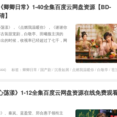
卿卿日常》1-40全集百度云网盘资源【BD-
高清】
心荡漾》，《点燃我温暖你》，《谢谢你
部古装甜宠剧，白敬亭、田曦薇主演的
播出的时候，收视率已经超过了七千，网
44)
标签：
卿卿日常
/
国产剧
/
沉香如屑
/
点燃我温暖你
/
白敬亭
/
苍
迷航昆仑墟
/
镜·双城
心荡漾》1-12全集百度云网盘资源在线免费观
你》、秦岚、蓝盈莹、郑合惠子领衔主