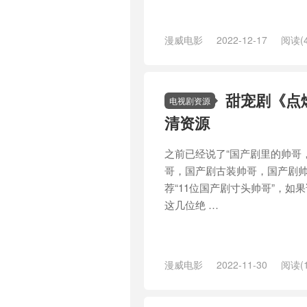
漫威电影
2022-12-17
阅读(4
甜宠剧《点燃
电视剧资源
清资源
之前已经说了“国产剧里的帅哥
哥，国产剧古装帅哥，国产剧帅
荐“11位国产剧寸头帅哥”，
这几位绝 …
漫威电影
2022-11-30
阅读(1
/
炽道
/
爱情而已
/
苍兰诀
/
镜·双