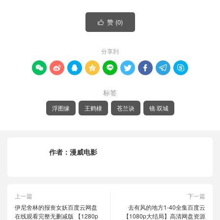
赞 (
0
)

分享到









标签
浮图缘
王鹤棣
苍兰诀
镜·双城
作者：
漫威电影
上一篇
下一篇
伊尼舍林的报丧女妖百度云网盘
去有风的地方1-40全集百度云
在线观看完整无删减版 【1280p
【1080p大结局】高清网盘资源