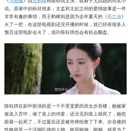
《
浮图缘
》由
王鹤棣
和陈钰琪主演，取材于尤四姐的同名小
说。原著中的粉丝很多，太监和太妃之间的爱情故事是一件
非常有趣的事情，而王鹤棣则是因为去年夏天的《
苍兰诀
》
火了一把，在这部电视剧还没开播的时候，就已经有很多人
预言这部电影会火了，或许陈钰琪也会有机会翻盘。
陈钰琪在剧中扮演的是一个不受宠爱的庶女步音楼，她被家
族送入宫中，做了皇上的侍妾，还没见到皇上就死了，她也
跟着一起死了，不过最后还是被肖铎给救了下来。步音楼的
性格就是一个活蹦乱跳的人物，能屈能伸，能躺，就是为了