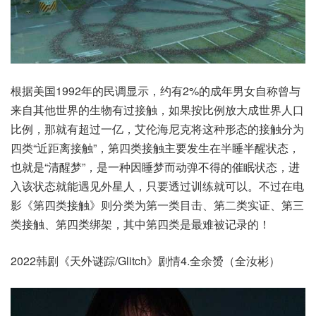
根据美国1992年的民调显示，约有2%的成年男女自称曾与
来自其他世界的生物有过接触，如果按比例放大成世界人口
比例，那就有超过一亿，艾伦海尼克将这种形态的接触分为
四类“近距离接触”，第四类接触主要发生在半睡半醒状态，
也就是“清醒梦”，是一种因睡梦而动弹不得的催眠状态，进
入该状态就能遇见外星人，只要透过训练就可以。不过在电
影《第四类接触》则分类为第一类目击、第二类实证、第三
类接触、第四类绑架，其中第四类是最难被记录的！
2022韩剧《天外谜踪/Glitch》剧情4.全余赟（全汝彬）