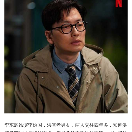
李东辉饰演李始国，洪智孝男友，两人交往四年多，知道洪