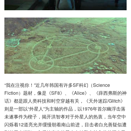
“我在注视你！”近几年韩国有许多SF科幻（Science
Fiction）题材，像是《SF8》、《Alice》、《薛西弗斯的神
话》都是跟人类科技和时空穿越有关，《天外迷踪/Glitch》
则是一部以“外星人”为主轴的作品，以1976年首尔幽浮击落
未遂事件为楔子，揭开洪智孝对于外星人的热衷，当年空中
闪烁着12道亮光并缓慢朝着南山前进，目击者白允善疑似遭