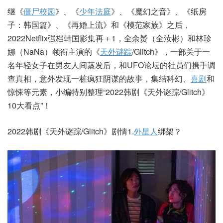
继《
僵尸校园
》、《
少年法庭
》、《魔幻之音》、《纸房
子：韩国篇》、《再婚上流》和《模范家族》之后，
2022Netflix强档韩国影集再＋1，全余赟（全汝彬）和林珍
娜（NaNa）领衔主演的《
天外谜踪
/Glitch》，一部关于一
名年轻女子在男友人间蒸发后，和UFO论坛的社员们携手调
查真相，意外发现一桩疯狂阴谋的故事，集结科幻、
喜剧
和
惊悚等元素，小编特别整理“2022韩剧《天外谜踪/Glitch》
10大看点”！
2022韩剧《天外谜踪/Glitch》剧情1.
外星人
绑架？