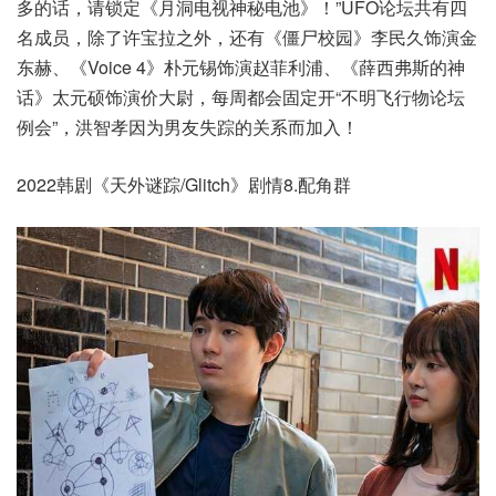
多的话，请锁定《月洞电视神秘电池》！”UFO论坛共有四
名成员，除了许宝拉之外，还有《僵尸校园》李民久饰演金
东赫、《Voice 4》朴元锡饰演赵菲利浦、《薛西弗斯的神
话》太元硕饰演价大尉，每周都会固定开“不明飞行物论坛
例会”，洪智孝因为男友失踪的关系而加入！
2022韩剧《天外谜踪/Glitch》剧情8.配角群