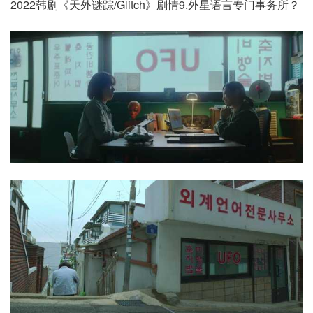
2022韩剧《天外谜踪/Glitch》剧情9.外星语言专门事务所？