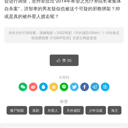
会进行调查，意外牵扯出“2014年希望之光疗养院长者集体
自杀案”，洪智孝的男友疑似也被这个可疑的邪教绑架？抑
或是真的被外星人掳走呢？
未经允许不得转载：
漫威电影
»
2022韩剧《天外谜踪/Glitch》1-10全集在
线免费观看【1280P高清】百度云网盘资源
赞 (
0
)

分享到









标签
僵尸校园
喜剧
外星人
天外谜踪
少年法庭
海王