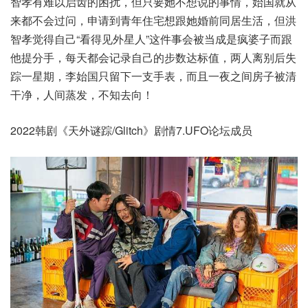
智孝有难以启齿的困扰，但只要她不想说的事情，始国就从
来都不会过问，申请到青年住宅想跟她婚前同居生活，但洪
智孝觉得自己“看得见外星人”这件事会被当成是疯婆子而跟
他提分手，每天都会记录自己的步数达标值，两人离别后失
踪一星期，李始国只留下一支手表，而且一夜之间房子被清
干净，人间蒸发，不知去向！
2022韩剧《天外谜踪/Glitch》剧情7.UFO论坛成员