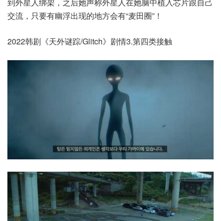
到外星人绑架，之后她声称外星人在她脑中植入芯片跟自己
交流，只要有幽浮出现的地方会有“麦田圈”！
2022韩剧《天外谜踪/Glitch》剧情3.第四类接触