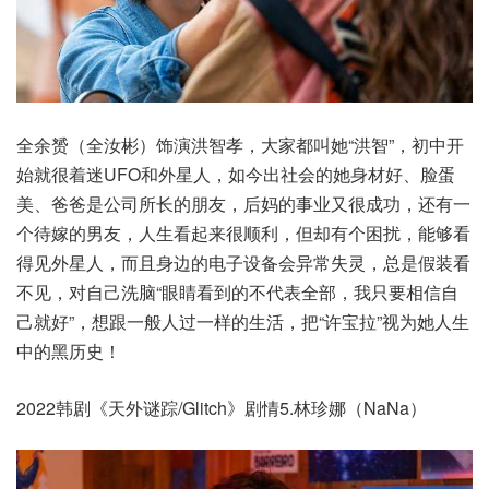
全余赟（全汝彬）饰演洪智孝，大家都叫她“洪智”，初中开
始就很着迷UFO和外星人，如今出社会的她身材好、脸蛋
美、爸爸是公司所长的朋友，后妈的事业又很成功，还有一
个待嫁的男友，人生看起来很顺利，但却有个困扰，能够看
得见外星人，而且身边的电子设备会异常失灵，总是假装看
不见，对自己洗脑“眼睛看到的不代表全部，我只要相信自
己就好”，想跟一般人过一样的生活，把“许宝拉”视为她人生
中的黑历史！
2022韩剧《天外谜踪/Glitch》剧情5.林珍娜（NaNa）