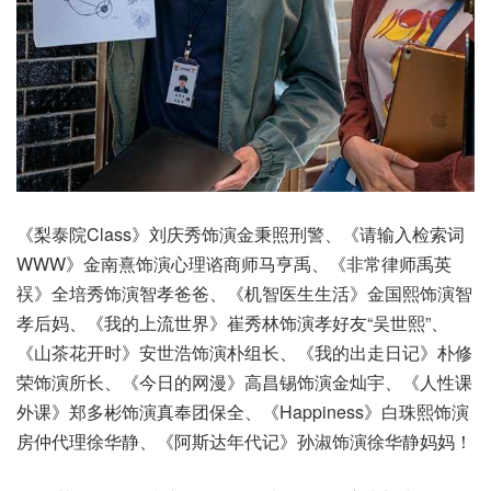
《梨泰院Class》刘庆秀饰演金秉照刑警、《请输入检索词
WWW》金南熹饰演心理谘商师马亨禹、《非常律师禹英
祦》全培秀饰演智孝爸爸、《机智医生生活》金国熙饰演智
孝后妈、《我的上流世界》崔秀林饰演孝好友“吴世熙”、
《山茶花开时》安世浩饰演朴组长、《我的出走日记》朴修
荣饰演所长、《今日的网漫》高昌锡饰演金灿宇、《人性课
外课》郑多彬饰演真奉团保全、《Happiness》白珠熙饰演
房仲代理徐华静、《阿斯达年代记》孙淑饰演徐华静妈妈！