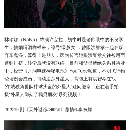
林珍娜（NaNa）饰演许宝拉，初中时是老师眼中的不良学
生，抽烟喝酒样样来，绰号“吸胶女”，曾跟洪智孝一起在废
弃车鬼混，算得上是朋友，因为传言她跟洪智孝交往被甩而
遭到排挤，转学后就没有联络，目前和父母断绝关系且待业
中，经营《月洞电视神秘电池》YouTube频道，不明飞行物
论坛例会成员，持续追踪外星人，背包上有洪智孝在找
的“戴独角兽队棒球头盔的外星人”疑问徽章，正在着手拍
摄“外星人绑架了我男朋友”系列视频！
2022韩剧《天外谜踪/Glitch》剧情6.李东辉