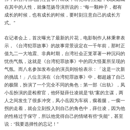
在其中的人性，就像范扬导演所说的：“每一颗种子，都有
成长的时候，也有成长的时候，要时刻注意自己的成长方
式。”
在记者会上，首次曝光了最新的片花，电影制作人林秉聿表
示，《台湾犯罪故事》的故事背景设定在一千年前，那时正
值九二一大地震、非典时期，台湾社会正笼罩著一种沉闷的
忧伤气氛，这就是《台湾犯罪故事》中的四大怪案所呈现的
气氛。而八名参加发布会的演员则纷纷表示：「这是一次新
的挑战！」八位主演在《台湾犯罪故事》中，都超越了自己
的极限，扮演了一个完全不同的角色：第一部《出轨》，凤
小岳扮演的是检察官，他怀疑薛仕凌就是“轨”案的主谋，两
人之间发生了很多冲突，凤小岳因为车祸，瘸着腿，一瘸一
拐的走着，就会立刻投入到自己的角色中，薛仕凌，因为他
的性格过于保守，所以他觉得自己的情绪有些“失能”，甚至
说：“我要选择性的忘记！”