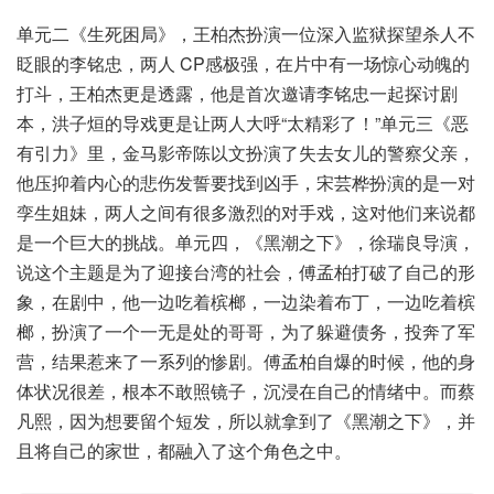
单元二《生死困局》，王柏杰扮演一位深入监狱探望杀人不
眨眼的李铭忠，两人 CP感极强，在片中有一场惊心动魄的
打斗，王柏杰更是透露，他是首次邀请李铭忠一起探讨剧
本，洪子烜的导戏更是让两人大呼“太精彩了！”单元三《恶
有引力》里，金马影帝陈以文扮演了失去女儿的警察父亲，
他压抑着内心的悲伤发誓要找到凶手，宋芸桦扮演的是一对
孪生姐妹，两人之间有很多激烈的对手戏，这对他们来说都
是一个巨大的挑战。单元四，《黑潮之下》，徐瑞良导演，
说这个主题是为了迎接台湾的社会，傅孟柏打破了自己的形
象，在剧中，他一边吃着槟榔，一边染着布丁，一边吃着槟
榔，扮演了一个一无是处的哥哥，为了躲避债务，投奔了军
营，结果惹来了一系列的惨剧。傅孟柏自爆的时候，他的身
体状况很差，根本不敢照镜子，沉浸在自己的情绪中。而蔡
凡熙，因为想要留个短发，所以就拿到了《黑潮之下》，并
且将自己的家世，都融入了这个角色之中。