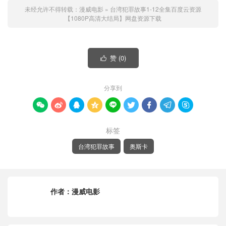
未经允许不得转载：
漫威电影
»
台湾犯罪故事1-12全集百度云资源
【1080P高清大结局】网盘资源下载
赞 (
0
)

分享到









标签
台湾犯罪故事
奥斯卡
作者：
漫威电影