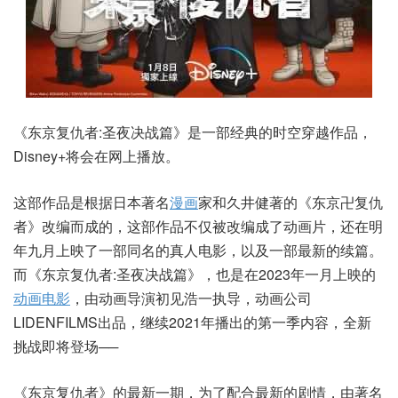
《东京复仇者:圣夜决战篇》是一部经典的时空穿越作品，
Disney+将会在网上播放。
这部作品是根据日本著名
漫画
家和久井健著的《东京卍复仇
者》改编而成的，这部作品不仅被改编成了动画片，还在明
年九月上映了一部同名的真人电影，以及一部最新的续篇。
而《东京复仇者:圣夜决战篇》，也是在2023年一月上映的
动画电影
，由动画导演初见浩一执导，动画公司
LIDENFILMS出品，继续2021年播出的第一季内容，全新
挑战即将登场──
《东京复仇者》的最新一期，为了配合最新的剧情，由著名