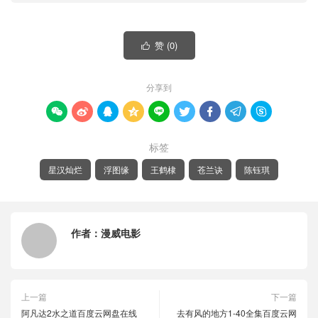
赞 (
0
)

分享到









标签
星汉灿烂
浮图缘
王鹤棣
苍兰诀
陈钰琪
作者：
漫威电影
上一篇
下一篇
阿凡达2水之道百度云网盘在线
去有风的地方1-40全集百度云网