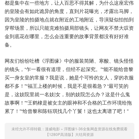
都是集中在一些地方，让人百思不得其解，为什么这座宏伟
的皇陵会有如此诡异的角度，直到片花曝光，才露出马脚，
因为皇陵的拍摄地点就在附近的工地附近，导演疑似怕拍到
穿帮场景，所以只能克难拍摄局部镜头，让网友不禁大叹资
金到底花在哪里，怎么会连重要的故事背景都没有好好准
备。
网友们纷纷吐槽《浮图缘》中的服装简陋、寒酸、镜头怪怪
的镜头，“乍一看很有道理，但经不起深究。”“能不能给曾黎
买一身女皇的常服？我是说，她是个可怜的女人，穿的衣服
都不多！”“福王上楼的时候，我是不是很着急？“最可笑的
是，这妓院里就一名妓|女，别的妓院怎么办？这是什么鬼
故事啊！”“王鹤棣是被女主的眼神和不合格的工作环境给拖
累了！”“给曾黎和陈钰琪找几个丫鬟！这也太离谱了吧！”
未经允许不得转载：
漫威电影
»
浮图缘1-36全集网盘资源在线免费观看
【1280P高清版】大结局资源