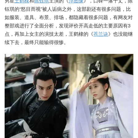
男星
王鹤棣
和
陈钰琪
主演的《
浮图缘
》，口碑一落千丈，陈
钰琪的“怒目而视”被人诟病之外，这部剧还有很多问题，比
如服装、道具、布景、排场，都隐藏着很多问题，有网友对
整部戏进行了全面分析，发现评价开高走低的主要原因有3
点，再加上女主的演技太差，王鹤棣的《
苍兰诀
》也没能继
续下去，最终只能输得很惨。