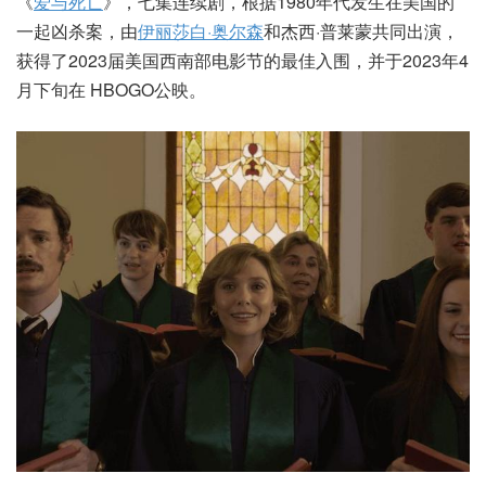
《
爱与死亡
》，七集连续剧，根据1980年代发生在美国的
一起凶杀案，由
伊丽莎白·奥尔森
和杰西·普莱蒙共同出演，
获得了2023届美国西南部电影节的最佳入围，并于2023年4
月下旬在 HBOGO公映。