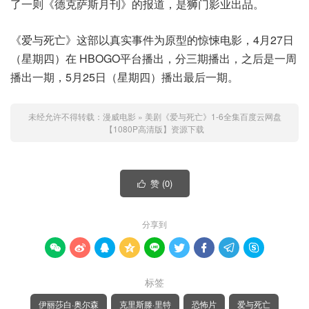
了一则《德克萨斯月刊》的报道，是狮门影业出品。
《爱与死亡》这部以真实事件为原型的惊悚电影，4月27日
（星期四）在 HBOGO平台播出，分三期播出，之后是一周
播出一期，5月25日（星期四）播出最后一期。
未经允许不得转载：
漫威电影
»
美剧《爱与死亡》1-6全集百度云网盘
【1080P高清版】资源下载
赞 (
0
)

分享到









标签
伊丽莎白·奥尔森
克里斯滕·里特
恐怖片
爱与死亡