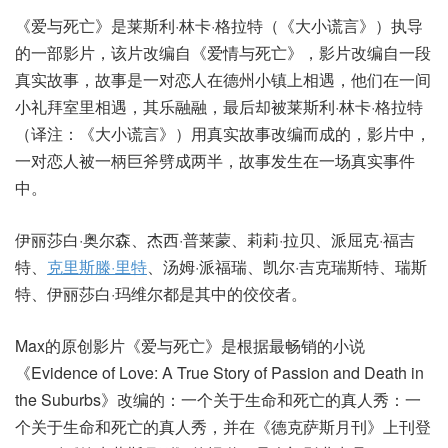
《爱与死亡》是莱斯利·林卡·格拉特（《大小谎言》）执导
的一部影片，该片改编自《爱情与死亡》，影片改编自一段
真实故事，故事是一对恋人在德州小镇上相遇，他们在一间
小礼拜室里相遇，其乐融融，最后却被莱斯利·林卡·格拉特
（译注：《大小谎言》）用真实故事改编而成的，影片中，
一对恋人被一柄巨斧劈成两半，故事发生在一场真实事件
中。
伊丽莎白·奥尔森、杰西·普莱蒙、莉莉·拉贝、派屈克·福吉
特、
克里斯滕·里特
、汤姆·派福瑞、凯尔·吉克瑞斯特、瑞斯
特、伊丽莎白·玛维尔都是其中的佼佼者。
Max的原创影片《爱与死亡》是根据最畅销的小说
《Evidence of Love: A True Story of Passion and Death in
the Suburbs》改编的：一个关于生命和死亡的真人秀：一
个关于生命和死亡的真人秀，并在《德克萨斯月刊》上刊登