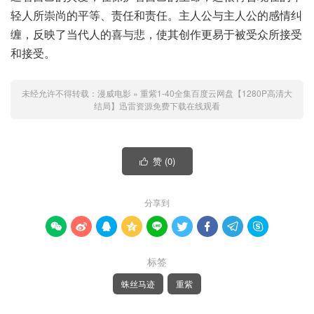
轻人所崇尚的平等、责任和责任。主人公与主人公的感情纠
缠，反映了当代人的喜与悲，使其创作更易于被受众所接受
和接受。
未经允许不得转载：
漫威电影
»
重紫1-40全集百度云网盘【1280P高清大
结局】迅雷资源免费下载在线观看
赞 (
0
)

分享到









标签
蛛丝马迹
重紫