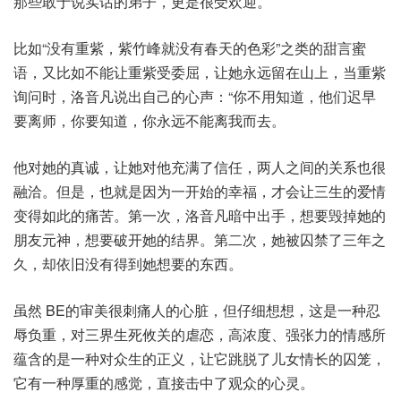
那些敢于说实话的弟子，更是很受欢迎。
比如“没有重紫，紫竹峰就没有春天的色彩”之类的甜言蜜
语，又比如不能让重紫受委屈，让她永远留在山上，当重紫
询问时，洛音凡说出自己的心声：“你不用知道，他们迟早
要离师，你要知道，你永远不能离我而去。
他对她的真诚，让她对他充满了信任，两人之间的关系也很
融洽。但是，也就是因为一开始的幸福，才会让三生的爱情
变得如此的痛苦。第一次，洛音凡暗中出手，想要毁掉她的
朋友元神，想要破开她的结界。第二次，她被囚禁了三年之
久，却依旧没有得到她想要的东西。
虽然 BE的审美很刺痛人的心脏，但仔细想想，这是一种忍
辱负重，对三界生死攸关的虐恋，高浓度、强张力的情感所
蕴含的是一种对众生的正义，让它跳脱了儿女情长的囚笼，
它有一种厚重的感觉，直接击中了观众的心灵。