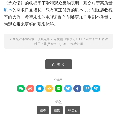
《承欢记》的收视率下滑和观众反响表明，观众对于高质量
剧本
的需求日益增长。只有真正优秀的剧本，才能扛起收视
率的大旗。希望未来的电视剧制作能够更加注重剧本质量，
为观众带来更好的观影体验。
未经允许不得转载：
漫威电影
»
电视剧《承欢记》1-37全集迅雷BT资源
种子下载[网盘MP4]1080P免费片源
赞 (
0
)

分享到









标签
剧本
剧集
承欢记