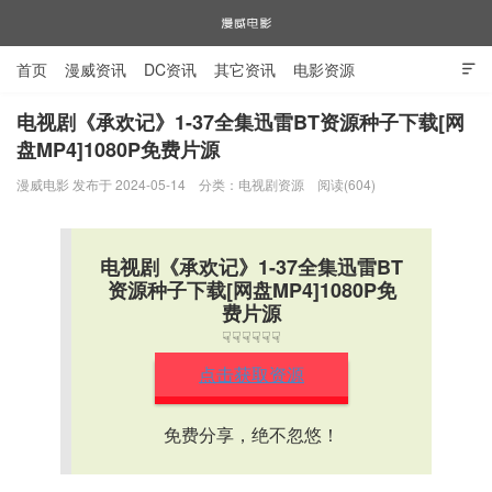
首页
漫威资讯
DC资讯
其它资讯
电影资源

电视剧资源
漫威图片
电视剧《承欢记》1-37全集迅雷BT资源种子下载[网
盘MP4]1080P免费片源
漫威电影
漫威电影 发布于 2024-05-14
分类：
电视剧资源
阅读(604)
电视剧《承欢记》1-37全集迅雷BT
资源种子下载[网盘MP4]1080P免
费片源
☟☟☟☟☟☟
点击获取资源
免费分享，绝不忽悠！