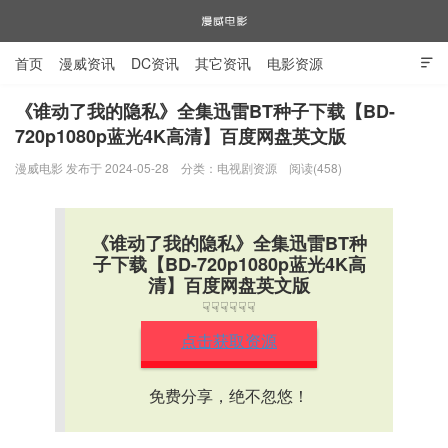
首页
漫威资讯
DC资讯
其它资讯
电影资源

电视剧资源
漫威图片
《谁动了我的隐私》全集迅雷BT种子下载【BD-
720p1080p蓝光4K高清】百度网盘英文版
漫威电影
漫威电影 发布于 2024-05-28
分类：
电视剧资源
阅读(458)
《谁动了我的隐私》全集迅雷BT种
子下载【BD-720p1080p蓝光4K高
清】百度网盘英文版
☟☟☟☟☟☟
点击获取资源
免费分享，绝不忽悠！