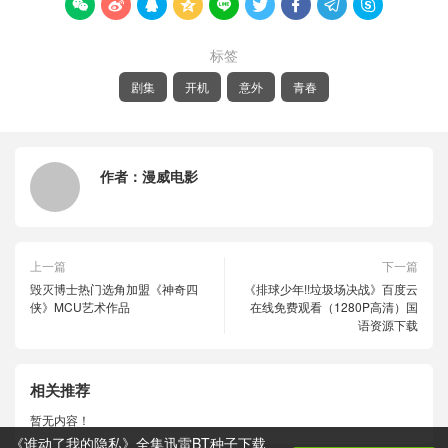









标签
剧集
开机
意外
青春
作者：
漫威电影
上一篇
下一篇
毁灭博士热门选角加盟《神奇四
《排球少年!!垃圾场决战》百度云
侠》MCU艺术作品
在线免费观看（1280P高清）国
语资源下载
相关推荐
暂无内容！
《谁动了我的隐私》全集迅雷BT种子下载