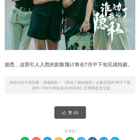
据悉，这部引人入胜的剧集预计将在7月中下旬完成拍摄。
未经允许不得转载：
漫威电影
»
《谁动了我的隐私》全集迅雷BT种子下载
【BD-720p1080p蓝光4K高清】百度网盘英文版
赞 (
0
)

分享到