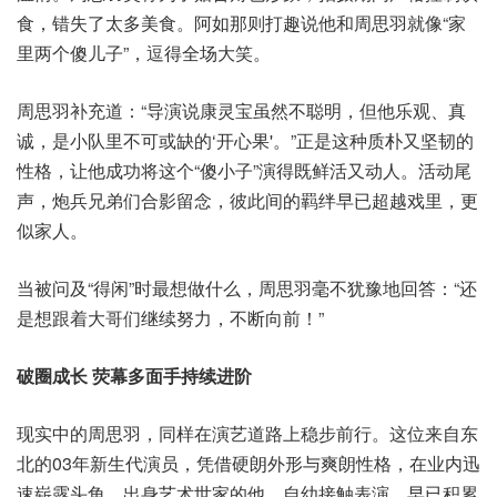
食，错失了太多美食。阿如那则打趣说他和周思羽就像“家
里两个傻儿子”，逗得全场大笑。
周思羽补充道：“导演说康灵宝虽然不聪明，但他乐观、真
诚，是小队里不可或缺的‘开心果'。”正是这种质朴又坚韧的
性格，让他成功将这个“傻小子”演得既鲜活又动人。活动尾
声，炮兵兄弟们合影留念，彼此间的羁绊早已超越戏里，更
似家人。
当被问及“得闲”时最想做什么，周思羽毫不犹豫地回答：“还
是想跟着大哥们继续努力，不断向前！”
破圈成长 荧幕多面手持续进阶
现实中的周思羽，同样在演艺道路上稳步前行。这位来自东
北的03年新生代演员，凭借硬朗外形与爽朗性格，在业内迅
速崭露头角。出身艺术世家的他，自幼接触表演，早已积累