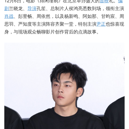
12月6日，电影《得闲谨制》在北京举办盛大的
首映
礼。
编
剧
兰晓龙、
导演
孔笙、总制片人侯鸿亮悉数到场，领衔主演
肖战
、彭昱畅、周依然，以及杨新鸣、阿如那、甘昀宸、周
思羽、严知度等主演阵容齐聚一堂，特别主演
尹正
也惊喜现
身，与现场观众畅聊影片创作背后的点滴故事。