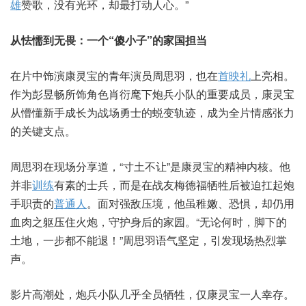
雄
赞歌，没有光环，却最打动人心。”
从怯懦到无畏：一个“傻小子”的家国担当
在片中饰演康灵宝的青年演员周思羽，也在
首映礼
上亮相。
作为彭昱畅所饰角色肖衍麾下炮兵小队的重要成员，康灵宝
从懵懂新手成长为战场勇士的蜕变轨迹，成为全片情感张力
的关键支点。
周思羽在现场分享道，“寸土不让”是康灵宝的精神内核。他
并非
训练
有素的士兵，而是在战友梅德福牺牲后被迫扛起炮
手职责的
普通人
。面对强敌压境，他虽稚嫩、恐惧，却仍用
血肉之躯压住火炮，守护身后的家园。“无论何时，脚下的
土地，一步都不能退！”周思羽语气坚定，引发现场热烈掌
声。
影片高潮处，炮兵小队几乎全员牺牲，仅康灵宝一人幸存。