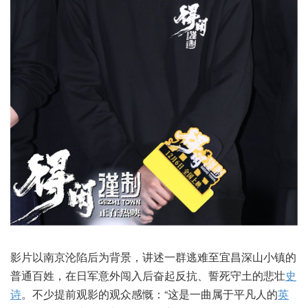
影片以南京沦陷后为背景，讲述一群逃难至宜昌深山小镇的
普通百姓，在日军意外闯入后奋起反抗、誓死守土的悲壮
史
诗
。不少提前观影的观众感慨：“这是一曲属于平凡人的
英