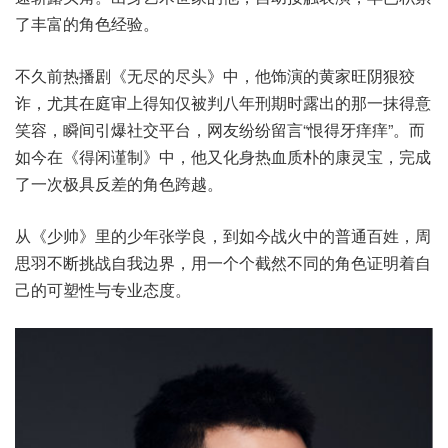
了丰富的角色经验。
不久前热播剧《无尽的尽头》中，他饰演的黄家旺阴狠狡
诈，尤其在庭审上得知仅被判八年刑期时露出的那一抹得意
笑容，瞬间引爆社交平台，网友纷纷留言“恨得牙痒痒”。而
如今在《得闲谨制》中，他又化身热血质朴的康灵宝，完成
了一次极具反差的角色跨越。
从《少帅》里的少年张学良，到如今战火中的普通百姓，周
思羽不断挑战自我边界，用一个个截然不同的角色证明着自
己的可塑性与专业态度。