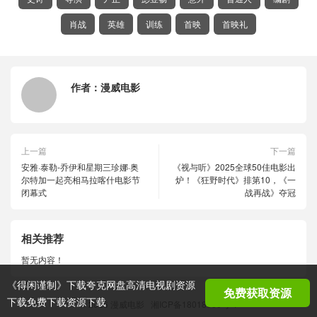
肖战
英雄
训练
首映
首映礼
作者：
漫威电影
上一篇
下一篇
安雅·泰勒-乔伊和星期三珍娜·奥
《视与听》2025全球50佳电影出
尔特加一起亮相马拉喀什电影节
炉！《狂野时代》排第10，《一
闭幕式
战再战》夺冠
相关推荐
暂无内容！
《得闲谨制》下载夸克网盘高清电视剧资源
免费获取资源
下载免费下载资源下载
© 2026
漫威电影
湘ICP备18018686号-1