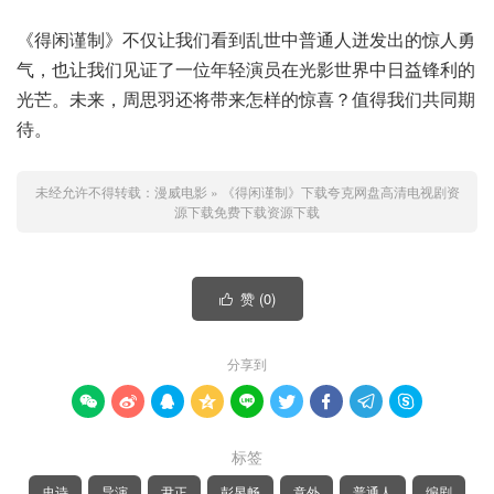
《得闲谨制》不仅让我们看到乱世中普通人迸发出的惊人勇
气，也让我们见证了一位年轻演员在光影世界中日益锋利的
光芒。未来，周思羽还将带来怎样的惊喜？值得我们共同期
待。
未经允许不得转载：
漫威电影
»
《得闲谨制》下载夸克网盘高清电视剧资
源下载免费下载资源下载
赞 (
0
)

分享到









标签
史诗
导演
尹正
彭昱畅
意外
普通人
编剧