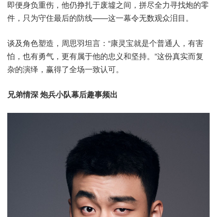
即便身负重伤，他仍挣扎于废墟之间，拼尽全力寻找炮的零
件，只为守住最后的防线——这一幕令无数观众泪目。
谈及角色塑造，周思羽坦言：“康灵宝就是个普通人，有害
怕，也有勇气，更有属于他的忠义和坚持。”这份真实而复
杂的演绎，赢得了全场一致认可。
兄弟情深 炮兵小队幕后趣事频出