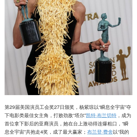
第29届美国演员工会奖27日颁奖，杨紫琼以“瞬息全宇宙”夺
下电影类最佳女主角，打败劲敌“塔尔”
凯特·布兰切特
，成为
首位拿下影后的亚裔演员，她在台上激动得连爆粗口，“瞬
息全宇宙”共抱走4奖，成了最大赢家；
布兰登·费舍
以“我的