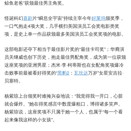
鲸鱼老爸”获颁最佳男主角奖。
怪诞科幻
喜剧
片“瞬息全宇宙”持续主宰今年
好莱坞
颁奖季，
一口气抱走4项大奖，几乎横扫美国演员工会奖电影类奖
项，是史上单一作品获颁最多美国演员工会奖奖项的电影。
这部电影还夺下相当于最佳影片奖的“最佳卡司奖”；华裔演
员关继威也创下历史，抱走最佳男配角奖，成为第一位获颁
这座奖项的亚洲男星；杰米·李·柯蒂斯也在女配角奖项爆冷
击败事前最被看好得奖的“
黑豹2
：
瓦坎达
万岁”女星安吉拉·
贝塞特。
杨紫琼上台领奖时难掩兴奋地说：“我觉得我一开口，心脏
就会爆炸。”她在得奖感言中数度爆粗口，博得诸多笑声。
杨紫琼说，这座奖项不只属于她一个人，也属于“每一个看
起来像我这样的小女孩”。