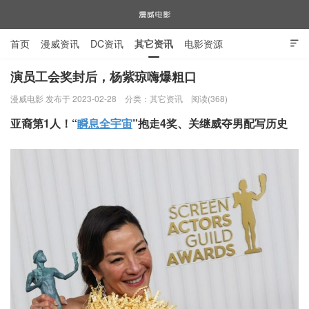
首页
漫威资讯
DC资讯
其它资讯
电影资源

电视剧资源
漫威图片
演员工会奖封后，杨紫琼嗨爆粗口
漫威电影 发布于 2023-02-28
分类：
其它资讯
阅读(368)
漫威电影
亚裔第1人！“
瞬息全宇宙
”抱走4奖、关继威夺男配写历史