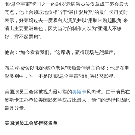
“瞬息全宇宙”卡司之一的94岁老牌演员吴汉章成了盛会最大
亮点，他上台领取地位相当于“最佳影片奖”的最佳卡司奖时
表示，好莱坞过去一度雇白人演员并以“用胶带贴起眼角”来
演出主要亚洲角色，因为当时的制作人以为“亚洲人不够
好，撑不起票房”。
他说：“如今看看我们。”这席话，赢得现场热烈掌声。
布兰登·费舍以“我的鲸鱼老爸”获颁最佳男主角奖；他是在电
影类别中，唯一不是以“瞬息全宇宙”得到演技奖影星。
美国演员工会奖被视为最可靠的
奥斯卡
风向球。由于演员在
奥斯卡主办单位美国影艺学院占比最大，他们的选择也因此
最具分量。
美国演员工会奖得奖名单