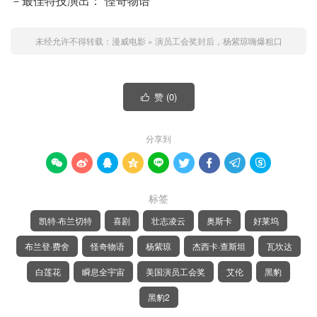
－最佳特技演出：“怪奇物语”
未经允许不得转载：
漫威电影
»
演员工会奖封后，杨紫琼嗨爆粗口
赞 (
0
)

分享到









标签
凯特·布兰切特
喜剧
壮志凌云
奥斯卡
好莱坞
布兰登·费舍
怪奇物语
杨紫琼
杰西卡·查斯坦
瓦坎达
白莲花
瞬息全宇宙
美国演员工会奖
艾伦
黑豹
黑豹2