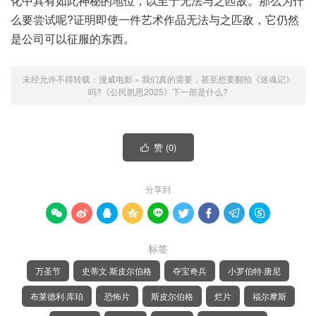
化中具有如此神秘的地位，以至于无法与之匹敌。那么为什
么要尝试呢?证明即使一件艺术作品无法与之匹敌，它仍然
是公司可以征服的东西。
未经允许不得转载：
漫威电影
»
我们真的需要，甚至想要翻拍《迷魂记》
吗?《公民凯恩2025》下一部是什么?
赞 (
0
)

分享到









标签
万圣节
史蒂文·斯皮尔伯格
夺宝奇兵
小罗伯特·唐尼
布莱德利·库珀
恐怖片
斯皮尔伯格
烂片
福尔摩斯