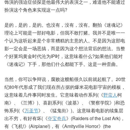
饰演的强迫症侦探是他最伟大的表演之一，难道他不能通过
扮演这个角色来实现这一点吗?
是的，是的，是的。也没有，没有，没有。翻拍《迷魂记》
理论上可能是一部好电影，但我不敢打赌。我并不是唯一一
个认为这听起来是个非常糟糕的主意的人。不是因为这部电
影一定会是一场恶搞，而是因为这个想法背后的想法。当整
个好莱坞黄金时代沦为IP时，这意味着什么?如果他们能对
《迷魂记》下手，那他们什么都能下手。这是一种歪曲。
当然，你可以争辩说，腐败这艘船很久以前就起航了。20世
纪80年代形成了我们现在所占据的爆米花电影宇宙的模板，
这意味着几件事同时发生。它意味着动作系列(《
野蛮人
柯
南》、《兰博》)、喜剧系列(《波基》、《警察学院》)和恐
怖系列(《
万圣节
》、《猛鬼街》)。这意味着电影的续集层
出不穷，有好有坏(《
夺宝奇兵
》(Raiders of the Lost Ark)，
有《飞机!》(Airplane!)，有《Amityville Horror》(the