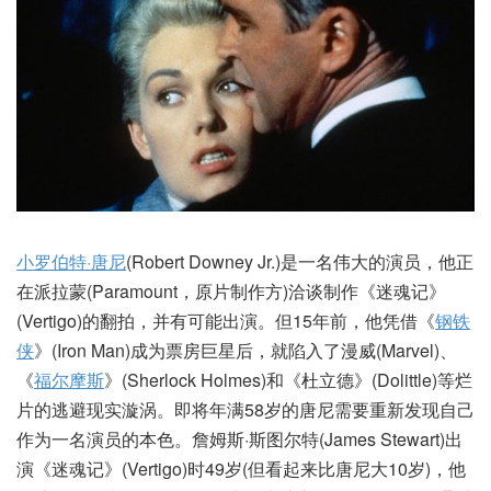
小罗伯特·唐尼
(Robert Downey Jr.)是一名伟大的演员，他正
在派拉蒙(Paramount，原片制作方)洽谈制作《迷魂记》
(Vertigo)的翻拍，并有可能出演。但15年前，他凭借《
钢铁
侠
》(Iron Man)成为票房巨星后，就陷入了漫威(Marvel)、
《
福尔摩斯
》(Sherlock Holmes)和《杜立德》(Dolittle)等烂
片的逃避现实漩涡。即将年满58岁的唐尼需要重新发现自己
作为一名演员的本色。詹姆斯·斯图尔特(James Stewart)出
演《迷魂记》(Vertigo)时49岁(但看起来比唐尼大10岁)，他