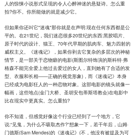
人的惊悚小说形式呈现的令人心醉神迷的悬疑诗。怎么重
拍?你不。你所能做的就是减少它。
但如果你还叫它"迷魂"那你就是在声明:现在任何东西都是公
平的。在21世纪，我们迷恋很多20世纪的东西:黑胶唱片、
原子时代的设计、猫王、70年代早期的肌肉车、魅力四射的
威权主义。《迷魂记》，如果你剥去它复杂的多层次的神秘
情节，是一部关于恋物癖的电影(斯图尔特饰演的斯科特·弗
格森不能完全爱上他过去爱过的女人，直到她有了合适的发
型、衣服和长相——正确的视觉形象)，而《迷魂记》本身
已经成为电影狂人的一种恋物对象。这部电影的镜头就像一
幅画，这些地点(金门大桥、圣胡安包蒂斯塔教会)在电影中
比在现实中更真实。怎么重拍?
你不知道，但感觉好像这个行业已经到了一个地方，它
说:“见鬼，为什么不吸取杰作?”想象一下，若干年后，山姆·
门德斯(Sam Mendes)的《迷魂记》(不，他没有被提及为可