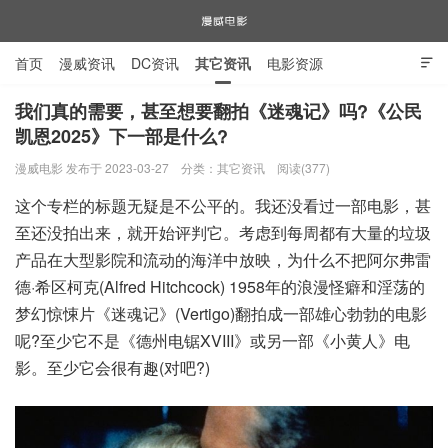
首页
漫威资讯
DC资讯
其它资讯
电影资源

电视剧资源
漫威图片
我们真的需要，甚至想要翻拍《迷魂记》吗?《公民
凯恩2025》下一部是什么?
漫威电影
漫威电影 发布于 2023-03-27
分类：
其它资讯
阅读(377)
这个专栏的标题无疑是不公平的。我还没看过一部电影，甚
至还没拍出来，就开始评判它。考虑到每周都有大量的垃圾
产品在大型影院和流动的海洋中放映，为什么不把阿尔弗雷
德·希区柯克(Alfred Hitchcock) 1958年的浪漫怪癖和淫荡的
梦幻惊悚片《迷魂记》(Vertigo)翻拍成一部雄心勃勃的电影
呢?至少它不是《德州电锯XVIII》或另一部《小黄人》电
影。至少它会很有趣(对吧?)