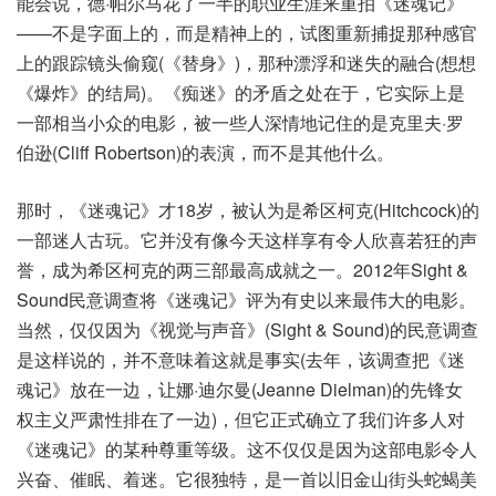
能会说，德·帕尔马花了一半的职业生涯来重拍《迷魂记》
——不是字面上的，而是精神上的，试图重新捕捉那种感官
上的跟踪镜头偷窥(《替身》)，那种漂浮和迷失的融合(想想
《爆炸》的结局)。《痴迷》的矛盾之处在于，它实际上是
一部相当小众的电影，被一些人深情地记住的是克里夫·罗
伯逊(Cliff Robertson)的表演，而不是其他什么。
那时，《迷魂记》才18岁，被认为是希区柯克(Hitchcock)的
一部迷人古玩。它并没有像今天这样享有令人欣喜若狂的声
誉，成为希区柯克的两三部最高成就之一。2012年Sight &
Sound民意调查将《迷魂记》评为有史以来最伟大的电影。
当然，仅仅因为《视觉与声音》(Sight & Sound)的民意调查
是这样说的，并不意味着这就是事实(去年，该调查把《迷
魂记》放在一边，让娜·迪尔曼(Jeanne Dielman)的先锋女
权主义严肃性排在了一边)，但它正式确立了我们许多人对
《迷魂记》的某种尊重等级。这不仅仅是因为这部电影令人
兴奋、催眠、着迷。它很独特，是一首以旧金山街头蛇蝎美