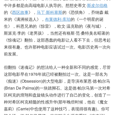
中许多都是由高端电影人执导的。想想史蒂文·
斯皮尔伯格
的《
西区故事
》，
马丁·斯科塞斯
的《恐惧角》，乔纳森·戴
米的《满洲候选人》，
布莱德利·库珀
的《一个明星的诞
生》，科恩兄弟的《惊雷》，欧文·温克勒的《夜与城》，
斯派克·李的《老男孩》，当然还有格斯·范·桑特臭名昭著的
《惊魂记》翻拍，这部愚蠢的电影让人看不下去，但思考起
来很有趣。也许那种电影应该试过一次。电影历史再一次向
前发展。
但翻拍《迷魂记》的想法给人一种全新和不同的感觉，尽管
这部电影早在1976年就已经被翻拍过一次。这是一部名为
《痴迷》(Obsession)的大型电影，是导演布莱恩·德·帕尔马
(Brian De Palma)的一块踏脚石。这是德·帕尔马第一次对希
区柯克的滑翔和盘旋镜头动作进行了自己的变化，创造了一
种对希区柯克精髓的性感升华(那年晚些时候，他在《魔女
嘉莉》(Carrie)中也使用了这种技巧，表现得很有趣)。你可