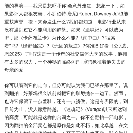
能的导演——我只是想吓吓你)会意外走红。想象一下，如
果影评人都很友善，小罗伯特·唐尼(Robert Downey Jr.)也能
重获声誉。接下来会发生什么?我们都知道，电影行业从来
没有遇到过它不能利用的趋势。如果《迷魂记》可以成为
IP，那《卡萨布兰卡》为什么不能?《雨中曲》?“搜索
者”吗?《绿野仙踪》?《无因的叛逆》?你准备好看《公民凯
恩2025》了吗?这是一个传奇的社交媒体大亨的故事，他拥
有太多的权力，一个神秘的临终词(“耳塞!”)象征着他失去的
母亲的爱。
你可以看到它的走向，但你可能认为我们已经在那里了。说
到翻拍，好莱坞很久以前就把它的耻辱抛在一边了。然而，
也许它保留了一点羞耻，还有一点骄傲。这是有界限的，到
目前为止，没人愿意跨越。《迷魂记》(Vertigo)以它所达到
的高度，可能就是这样的台词之一。你不会翻拍一部电影，
因为翻拍的全部卖点都是原作是如此不朽，如此卓越，在文