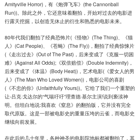
Amityville Horror)，有《炮弹飞车》(the Cannonball
Run))。除此之外，它还意味着翻拍，开始对过去的电影进
行露天挖掘，以创造无休止的衍生和熟悉的电影未来。
80年代我们翻拍了经典恐怖片(《怪物》(The Thing)、《猫
人》(Cat People)、《苍蝇》(The Fly))，翻拍了经典惊悚片
(《走出过去》(Out of The Past)，后来变成了《克服一切困
难》(Against All Odds);《双倍赔偿》(Double Indemnity)，
后来变成了《体温》(Body Heat))，艺术电影(《爱女人的男
人》(The Man Who Loved Women))，电影公司的喜剧
(《不忠的你》(Unfaithfully Yours))。它给了我们一个重塑的
让-吕克·戈达尔的“气喘吁吁”理查德·基尔主演!说到亵渎神
明。但坦白地说:我喜欢《窒息》的翻拍版，它并没有完全
取代原版。这是一部被电影史的重量压垮的云雀，而电影史
继续向前发展。
在此后的几十年里，各种神圣的电影院地标都被翻拍了，其