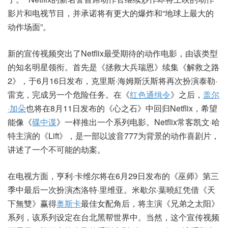
影片和电视节目，并承诺将有更大的爆炸和“地球上最大的
动作场面”。
新的宣传视频突出了Netflix最受期待的动作电影，由该类型
的知名明星领衔。首先是《拯救大兵瑞恩》续集《解救之路
2》，于6月16日发布，克里斯·海姆斯沃斯将再次扮演泰勒·
雷克，完成另一个危险任务。在《
红色通缉令
》之后，
盖尔
·加朵
也将在8月11日发布的《心之石》中回归Netflix，希望
能像《
碟中谍
》一样推出一个系列电影。Netflix常客凯文·哈
特主演的《Lift》，是一部以波音777为背景的动作喜剧片，
讲述了一个不可能的劫案。
在电视方面，亨利·卡维尔将在6月29日发布的《巫师》第三
季中最后一次扮演杰洛特·里维亚。米歇尔·葉曉紅凭借《天
下無雙》赢得
奥斯卡
最佳女配角后，将主演《兄弟之太阳》
系列，该系列设定在台北黑帮世界中。当然，这个宣传视频