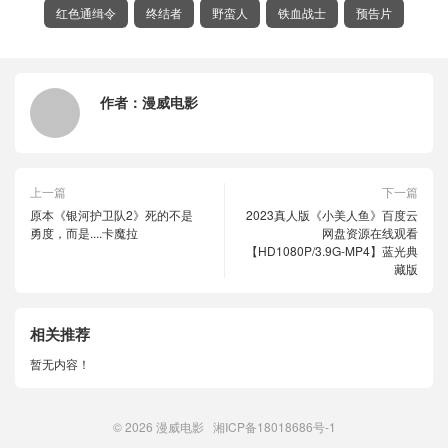
红色通缉令
终结者
野蛮人
铁血战士
预告片
作者：
漫威电影
上一篇
下一篇
原本《银河护卫队2》死的不是
2023真人版《小美人鱼》百度云
勇度，而是....卡魔拉
网盘资源在线观看
【HD1080P/3.9G-MP4】蓝光典
藏版
相关推荐
暂无内容！
© 2026
漫威电影
湘ICP备18018686号-1