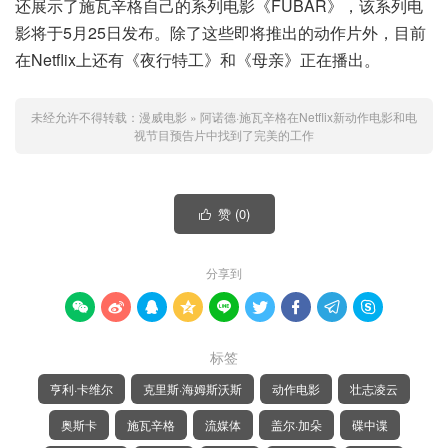
还展示了施瓦辛格自己的系列电影《FUBAR》，该系列电
影将于5月25日发布。除了这些即将推出的动作片外，目前
在Netflix上还有《夜行特工》和《母亲》正在播出。
未经允许不得转载：
漫威电影
»
阿诺德·施瓦辛格在Netflix新动作电影和电
视节目预告片中找到了完美的工作
赞 (
0
)

分享到









标签
亨利·卡维尔
克里斯·海姆斯沃斯
动作电影
壮志凌云
奥斯卡
施瓦辛格
流媒体
盖尔·加朵
碟中谍