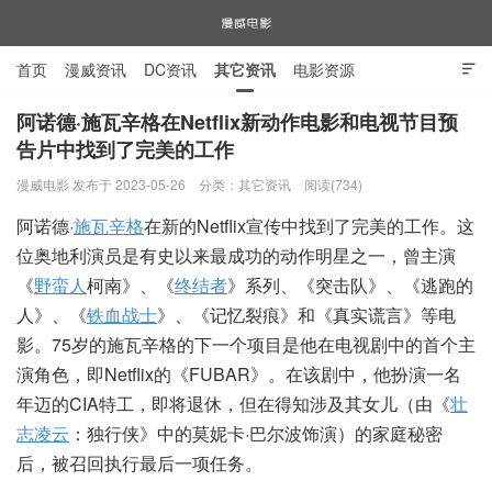
首页
漫威资讯
DC资讯
其它资讯
电影资源

电视剧资源
漫威图片
阿诺德·施瓦辛格在Netflix新动作电影和电视节目预
告片中找到了完美的工作
漫威电影
漫威电影 发布于 2023-05-26
分类：
其它资讯
阅读(734)
阿诺德·
施瓦辛格
在新的Netflix宣传中找到了完美的工作。这
位奥地利演员是有史以来最成功的动作明星之一，曾主演
《
野蛮人
柯南》、《
终结者
》系列、《突击队》、《逃跑的
人》、《
铁血战士
》、《记忆裂痕》和《真实谎言》等电
影。75岁的施瓦辛格的下一个项目是他在电视剧中的首个主
演角色，即Netflix的《FUBAR》。在该剧中，他扮演一名
年迈的CIA特工，即将退休，但在得知涉及其女儿（由《
壮
志凌云
：独行侠》中的莫妮卡·巴尔波饰演）的家庭秘密
后，被召回执行最后一项任务。