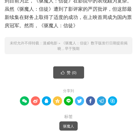
到目前为止，《驱魔人：信徒》在影院中的表现颇为复杂。
虽然《驱魔人：信徒》遭到了影评家的严厉批评，但这部最
新续集在财务上取得了适度的成功，在上映首周成为国内票
房冠军。然而，《驱魔人：信徒》
未经允许不得转载：
漫威电影
»
《驱魔人：信徒》数字版发行日期提前揭
晓，早于预期
赞 (
0
)

分享到









标签
驱魔人