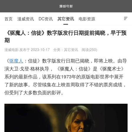
首页
漫威资讯
DC资讯
其它资讯
电影资源

电视剧资源
漫威图片
《驱魔人：信徒》数字版发行日期提前揭晓，早于预
期
漫威电影
漫威电影 发布于 2023-10-17
分类：
其它资讯
阅读(250)
《
驱魔人
：信徒》数字版发行日期已揭晓，即将上映。由导
演大卫·戈登·格林执导， 《驱魔人：信徒》是《驱魔术士》
系列的最新作品，该系列在1973年的原版电影世界中展开
了新的故事。尽管续集在上映首周取得了不错的票房成绩，
但受到了大多数负面的影评。