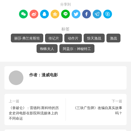
分享到









标签
丽莎·弗兰肯斯坦
传记片
动作片
惊天激战
激战
蜘蛛夫人
阿盖尔：神秘特工
作者：
漫威电影
上一篇
下一篇
《拿破仑》：雷德利·斯科特的历
《三块广告牌》改编自真实故事
史史诗电影在影院和流媒体上的
吗？
不同命运