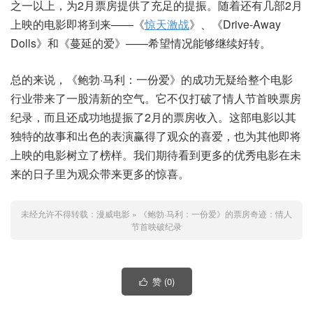
之一以上，为2月票房提供了充足的提振。随着还有几部2月
上映的电影即将到来——《
惊天激战
》、《Drive-Away
Dolls》和《蔓延的爱》——希望情况能够继续好转。
总的来说，《鲍勃·马利：一份爱》的成功无疑给整个电影
行业带来了一股清新的空气。它不仅打破了情人节首映票房
纪录，而且还成功地提振了2月的票房收入。这部电影以其
独特的故事和出色的表演赢得了观众的喜爱，也为其他即将
上映的电影树立了榜样。我们期待看到更多的优秀电影在未
来的日子里为观众带来更多的惊喜。
未经允许不得转载：
漫威电影
»
《鲍勃·马利：一份爱》的票房奇迹：情人
节首映破纪录
赞 (
0
)
