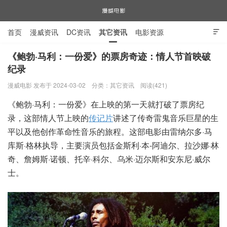
首页
漫威资讯
DC资讯
其它资讯
电影资源

电视剧资源
漫威图片
《鲍勃·马利：一份爱》的票房奇迹：情人节首映破
纪录
漫威电影
漫威电影 发布于 2024-03-02
分类：
其它资讯
阅读(421)
《鲍勃·马利：一份爱》在上映的第一天就打破了票房纪
录，这部情人节上映的
传记片
讲述了传奇雷鬼音乐巨星的生
平以及他创作革命性音乐的旅程。这部电影由雷纳尔多·马
库斯·格林执导，主要演员包括金斯利·本-阿迪尔、拉沙娜·林
奇、詹姆斯·诺顿、托辛·科尔、乌米·迈尔斯和安东尼·威尔
士。