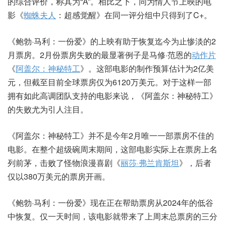
的综合评价，称其为“A”。相比之下，同为情人节上映的电
影《
蜘蛛夫人
：超感觉醒》在同一评分组中只得到了C+。
《鲍勃·马利：一份爱》的上映有助于恢复迄今为止惨淡的2
月票房。2月份票房失败的最显著例子是马修·范恩的
动作片
《
阿盖尔：神秘特工
》。这部电影的制作预算估计为2亿美
元，但截至目前全球票房仅为6120万美元。对于这样一部
拥有如此高调团队支持的电影来说，《阿盖尔：神秘特工》
的失败尤为引人注目。
《阿盖尔：神秘特工》并不是今年2月唯一一部票房不佳的
电影。在整个超级碗周末期间，这部电影实际上在票房上名
列前茅，击败了怪物浪漫喜剧《
丽莎·弗兰肯斯坦
》，后者
仅以380万美元的票房开画。
《鲍勃·马利：一份爱》现在正在帮助票房从2024年的低谷
中恢复。仅一天时间，该电影就带来了上周末总票房的三分