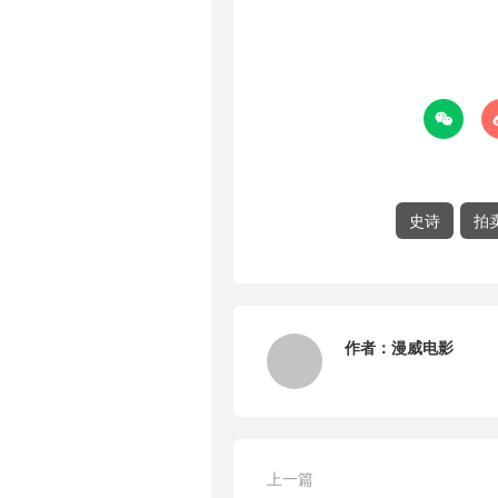

史诗
拍
作者：
漫威电影
上一篇