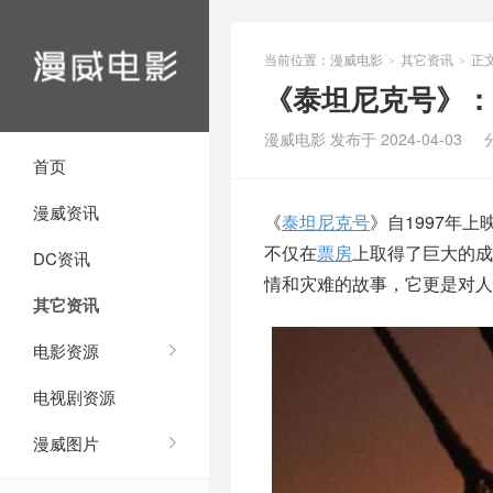
当前位置：
漫威电影
其它资讯
正
>
>
《泰坦尼克号》：
漫威电影 发布于 2024-04-03
首页
漫威资讯
《
泰坦尼克号
》自1997年
不仅在
票房
上取得了巨大的成
DC资讯
情和灾难的故事，它更是对人
其它资讯
电影资源
电视剧资源
漫威图片