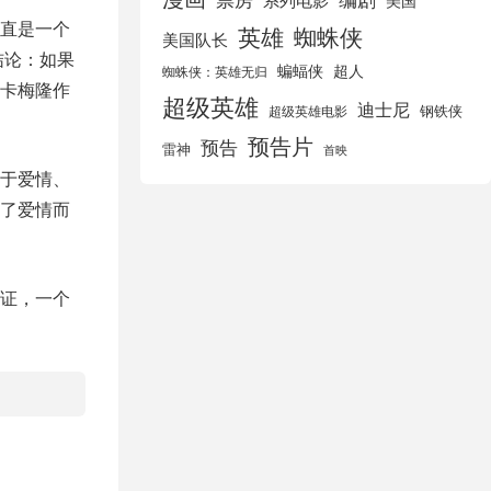
美国
直是一个
英雄
蜘蛛侠
美国队长
结论：如果
蝙蝠侠
超人
蜘蛛侠：英雄无归
卡梅隆作
超级英雄
迪士尼
钢铁侠
超级英雄电影
预告片
预告
雷神
首映
于爱情、
了爱情而
证，一个