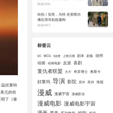
阅读(306)
街拍丨笑死，马特·史密斯仿
佛在用耳机线遛狗
阅读(497)
标签云
动作
剧本
MCU
剧集
DC
X战警
上映日期
喜剧
动画
反派
动画电影
复仇者联盟
奇异博士
奥斯卡
大片
导演
好莱坞
影院
海报
死侍
意外
·温丝莱特
漫威
750美元的价
漫威宇宙
漫威影业
证明了《泰
漫威电影
漫威电影宇宙
漫画
票房
编剧
系列电影