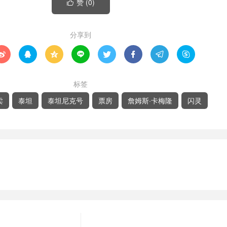
赞 (
0
)

分享到








标签
卖
泰坦
泰坦尼克号
票房
詹姆斯·卡梅隆
闪灵