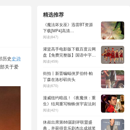
精选推荐
《魔法坏女巫》迅雷BT资源
下载[MP4]高清
[HD720p1080p]百度云网盘
阅读(847)
灌篮高手电影版下载百度云网
盘【免费完整版】国语中字迅
部历史
史诗
雷资源下载
阅读(459)
部关于爱
街拍丨新晋蝙蝠侠罗伯特·帕
丁森在洛杉矶街头
阅读(670)
漫威纽约暗战！《夜魔侠：重
生》结局重写蜘蛛侠宇宙法则
阅读(421)
休叔出席第88届剧评联盟盛
典，并获得音乐剧杰出成就奖