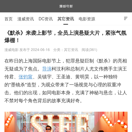
首页
漫威资讯
DC资讯
其它资讯
电影资源

电视剧资源
漫威图片
《默杀》来袭上影节，全员上演悬疑大片，紧张气氛
爆棚！
漫威电影
漫威电影 发布于 2024-06-16
分类：
其它资讯
阅读(361)
在昨日的上海国际电影节上，犯罪悬疑巨制《默杀》的亮相
无疑成为了焦点。
导演
柯汶利和总制片人尤文伟携手主演王
传君、
张钧甯
、吴镇宇、王圣迪、黄明昊，以一种独特
的"墨镜杀"造型，为观众带来了一场视觉与心理的双重冲
击。他们的出现，如同电影本身，充满了神秘与悬念，让人
不禁对每个角色背后的故事充满好奇。