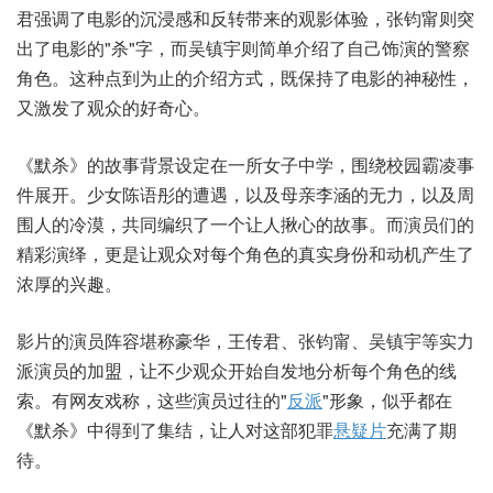
君强调了电影的沉浸感和反转带来的观影体验，张钧甯则突
出了电影的"杀"字，而吴镇宇则简单介绍了自己饰演的警察
角色。这种点到为止的介绍方式，既保持了电影的神秘性，
又激发了观众的好奇心。
《默杀》的故事背景设定在一所女子中学，围绕校园霸凌事
件展开。少女陈语彤的遭遇，以及母亲李涵的无力，以及周
围人的冷漠，共同编织了一个让人揪心的故事。而演员们的
精彩演绎，更是让观众对每个角色的真实身份和动机产生了
浓厚的兴趣。
影片的演员阵容堪称豪华，王传君、张钧甯、吴镇宇等实力
派演员的加盟，让不少观众开始自发地分析每个角色的线
索。有网友戏称，这些演员过往的"
反派
"形象，似乎都在
《默杀》中得到了集结，让人对这部犯罪
悬疑片
充满了期
待。