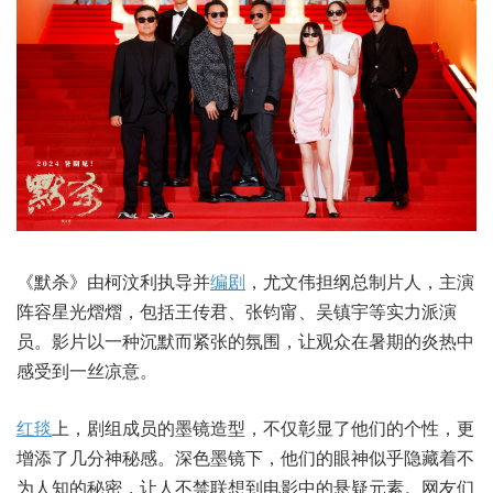
《默杀》由柯汶利执导并
编剧
，尤文伟担纲总制片人，主演
阵容星光熠熠，包括王传君、张钧甯、吴镇宇等实力派演
员。影片以一种沉默而紧张的氛围，让观众在暑期的炎热中
感受到一丝凉意。
红毯
上，剧组成员的墨镜造型，不仅彰显了他们的个性，更
增添了几分神秘感。深色墨镜下，他们的眼神似乎隐藏着不
为人知的秘密，让人不禁联想到电影中的悬疑元素。网友们