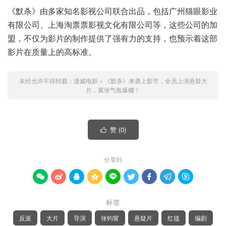
《默杀》由多家知名影视公司联合出品，包括广州猫眼影业
有限公司、上海淘票票影视文化有限公司等，这些公司的加
盟，不仅为影片的制作提供了强有力的支持，也预示着这部
影片在质量上的高标准。
未经允许不得转载：
漫威电影
»
《默杀》来袭上影节，全员上演悬疑大
片，紧张气氛爆棚！
赞 (
0
)

分享到









标签
反派
大片
导演
张钧甯
悬疑片
红毯
编剧