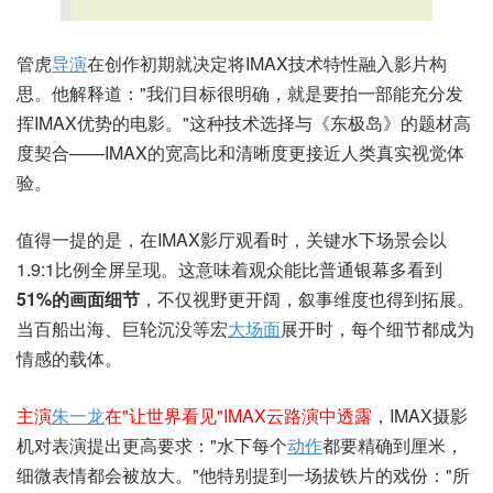
管虎
导演
在创作初期就决定将IMAX技术特性融入影片构
思。他解释道："我们目标很明确，就是要拍一部能充分发
挥IMAX优势的电影。"这种技术选择与《东极岛》的题材高
度契合——IMAX的宽高比和清晰度更接近人类真实视觉体
验。
值得一提的是，在IMAX影厅观看时，关键水下场景会以
1.9:1比例全屏呈现。这意味着观众能比普通银幕多看到
51%的画面细节
，不仅视野更开阔，叙事维度也得到拓展。
当百船出海、巨轮沉没等宏
大场面
展开时，每个细节都成为
情感的载体。
主演
朱一龙
在"让世界看见"IMAX云路演中透露
，IMAX摄影
机对表演提出更高要求："水下每个
动作
都要精确到厘米，
细微表情都会被放大。"他特别提到一场拔铁片的戏份："所