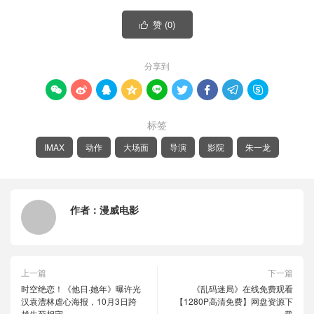
赞 (
0
)

分享到









标签
IMAX
动作
大场面
导演
影院
朱一龙
作者：
漫威电影
上一篇
下一篇
时空绝恋！《他日·她年》曝许光
《乱码迷局》在线免费观看
汉袁澧林虐心海报，10月3日跨
【1280P高清免费】网盘资源下
越生死相守
载