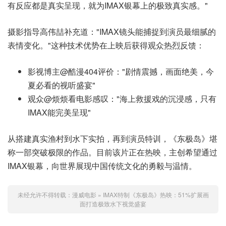
有反应都是真实呈现，就为IMAX银幕上的极致真实感。"
摄影指导高伟喆补充道："IMAX镜头能捕捉到演员最细腻的
表情变化。"这种技术优势在上映后获得观众热烈反馈：
影视博主@酷漫404评价："剧情震撼，画面绝美，今
夏必看的视听盛宴"
观众@烦烦看电影感叹："海上救援戏的沉浸感，只有
IMAX能完美呈现"
从搭建真实渔村到水下实拍，再到演员特训，《东极岛》堪
称一部突破极限的作品。目前该片正在热映，主创希望通过
IMAX银幕，向世界展现中国传统文化的勇毅与温情。
未经允许不得转载：
漫威电影
»
IMAX特制《东极岛》热映：51%扩展画
面打造极致水下视觉盛宴