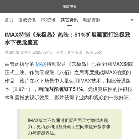
首页
漫威资讯
DC资讯
其它资讯
电影资源

电视剧资源
漫威图片
IMAX特制《东极岛》热映：51%扩展画面打造极致
水下视觉盛宴
漫威电影
漫威电影 发布于 2025-08-15
分类：
其它资讯
阅读(553)
由管虎执导的
IMAX
特制影片《东极岛》已在全国IMAX影院
正式上映。作为管虎继《八佰》之后再度挑战IMAX拍摄的
作品，该片在水下场景中大量运用IMAX技术，相比普通版
本（2.87:1），
画面内容增加了51%
。凭借突破性的拍摄技
术和震撼的视听效果，影片获得了业内和观众的一致好评。
IMAX版本不仅通过扩展画面尺寸增强表现
力，更巧妙利用额外画面空间来提升叙事张
力与情感表达。