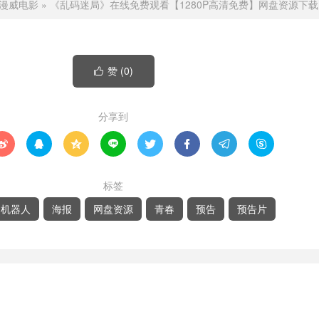
漫威电影
»
《乱码迷局》在线免费观看【1280P高清免费】网盘资源下载
赞 (
0
)

分享到








标签
机器人
海报
网盘资源
青春
预告
预告片