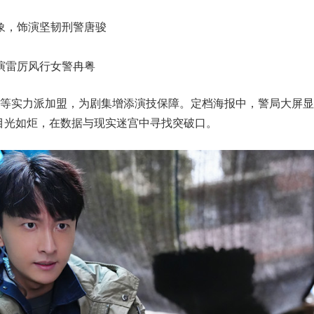
象，饰演坚韧刑警唐骏
演雷厉风行女警冉粤
等实力派加盟，为剧集增添演技保障。定档海报中，警局大屏显
目光如炬，在数据与现实迷宫中寻找突破口。