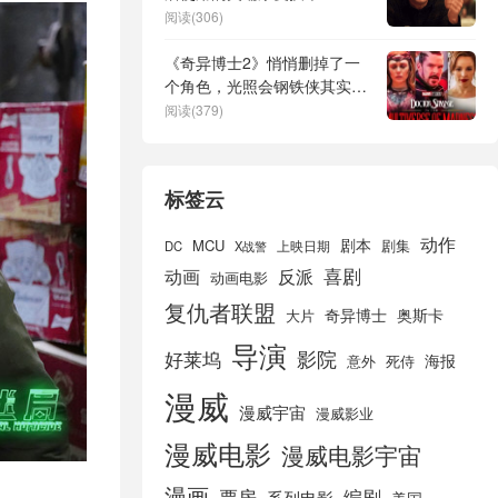
阅读(306)
《奇异博士2》悄悄删掉了一
个角色，光照会钢铁侠其实是
惊奇队长，还是一名黑人女性
阅读(379)
标签云
动作
剧本
MCU
剧集
DC
X战警
上映日期
喜剧
动画
反派
动画电影
复仇者联盟
奇异博士
奥斯卡
大片
导演
好莱坞
影院
海报
死侍
意外
漫威
漫威宇宙
漫威影业
漫威电影
漫威电影宇宙
漫画
票房
编剧
系列电影