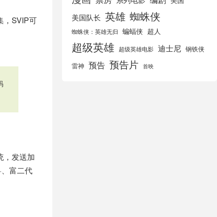
美国
英雄
蜘蛛侠
美国队长
，SVIP可
蝙蝠侠
超人
蜘蛛侠：英雄无归
超级英雄
迪士尼
钢铁侠
超级英雄电影
预告片
预告
雷神
首映
码
统，发送加
粤、富二代