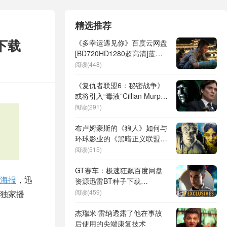
精选推荐
下载
《多幸运遇见你》百度云网盘
[BD720HD1280超高清]蓝光
资源下载
阅读(448)
《复仇者联盟6：秘密战争》
或将引入“毒液”Cillian Murphy
出演的神秘角色
阅读(291)
布卢姆豪斯的《狼人》如何与
环球影业的《黑暗正义联盟》
系列电影相联系，由制片人澄
阅读(515)
清
GT赛车：极速狂飙百度网盘
海报
，迅
资源迅雷BT种子下载
「HD1280P/3.3G-MP4高
阅读(459)
独家播
清」超清版
杰瑞米·雷纳透露了他在事故
后使用的尖端康复技术