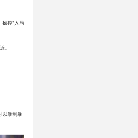
，操控"入局
近。
讨以暴制暴