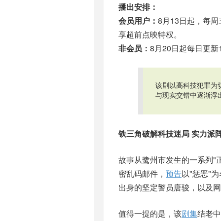
播出安排：
会员用户：
8月13日起，每周
享超前点映特权。
非会员：
8月20日起每日更新
该剧以高科技犯罪为
与现实交错中逐渐浮
铁三角破解科技迷局 实力派
故事从鹭州市发生的一系列"
密乱码邮件，
预告
以"惩恶"
出身的坚定警员唐骏，以及网
值得一提的是，该
剧集
结老中