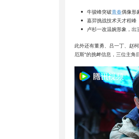
牛骏峰突破
青春
偶像形
嘉羿挑战技术天才程峰
卢杉一改温婉形象，出
此外还有董勇、吕一丁、赵柯
厄斯"的挑衅信息，三位主角