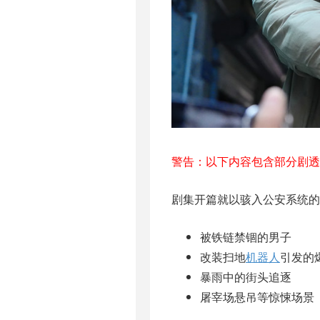
警告：以下内容包含部分剧透
剧集开篇就以骇入公安系统的
被铁链禁锢的男子
改装扫地
机器人
引发的
暴雨中的街头追逐
屠宰场悬吊等惊悚场景