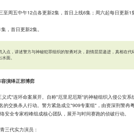
三至周五中午12点各更新2集，首日上线6集；周六起每日更新1集
1集，首日更新2集。
切入点，讲述警方与神秘犯罪组织的智勇对决，剧情层层递进，真相在代
出水面。
阵容演绎正邪博弈
正义式"连环命案展开。自称"厄里尼厄斯"的神秘组织入侵公安系
为名的交换杀人行动。警方紧急成立"909专案组"，由资深刑警冉
络安全专家程峰组成核心团队，展开与时间赛跑的侦破行动。
青三代实力演员：