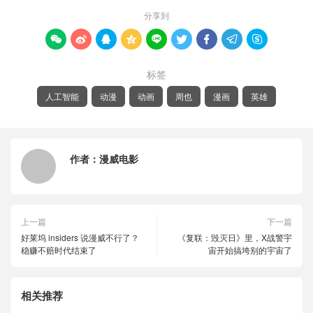
分享到









标签
人工智能
动漫
动画
周也
漫画
英雄
作者：
漫威电影
上一篇
下一篇
好莱坞 insiders 说漫威不行了？
《复联：毁灭日》里，X战警宇
稳赚不赔时代结束了
宙开始搞垮别的宇宙了
相关推荐