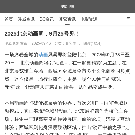
首页
漫威资讯
DC资讯
其它资讯
电影资源

电视剧资源
漫威图片
2025北京动画周，9月25号见！
漫威电影 发布于 2025-09-16
分类：
其它资讯
阅读(1054)
漫威电影
一场席卷全城的
动画
风暴即将登陆北京！2025年9月25日至
29日，北京动画周将以“动画+，在一起更精彩”为主题，在
北京展览馆主会场、西城区全域及全市多个文化商圈同步点
燃。这不仅是一场行业盛会，更是一场全民参与的“破次
元”狂欢，让动画从屏幕走向街头，从作品变成生活。
本届动画周打破传统展会的边界，首次采用“1+1+N”全域联
动模式，真正实现“全城皆动画”。北京展览馆作为核心主会
场，将集中呈现高密度的特装展区、前沿论坛与沉浸式互动
体验；西城区则化身深度联动区域，推出“动画中轴之夜”“走