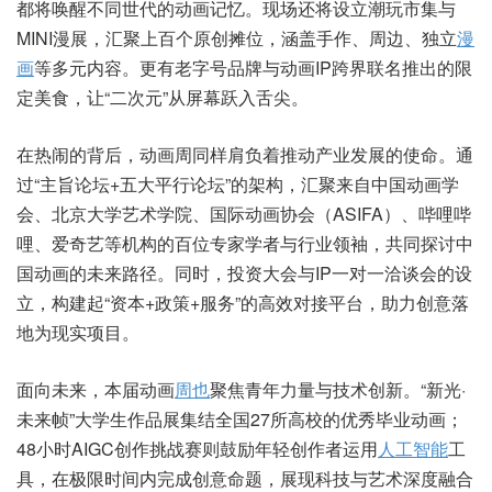
都将唤醒不同世代的动画记忆。现场还将设立潮玩市集与
MINI漫展，汇聚上百个原创摊位，涵盖手作、周边、独立
漫
画
等多元内容。更有老字号品牌与动画IP跨界联名推出的限
定美食，让“二次元”从屏幕跃入舌尖。
在热闹的背后，动画周同样肩负着推动产业发展的使命。通
过“主旨论坛+五大平行论坛”的架构，汇聚来自中国动画学
会、北京大学艺术学院、国际动画协会（ASIFA）、哔哩哔
哩、爱奇艺等机构的百位专家学者与行业领袖，共同探讨中
国动画的未来路径。同时，投资大会与IP一对一洽谈会的设
立，构建起“资本+政策+服务”的高效对接平台，助力创意落
地为现实项目。
面向未来，本届动画
周也
聚焦青年力量与技术创新。“新光·
未来帧”大学生作品展集结全国27所高校的优秀毕业动画；
48小时AIGC创作挑战赛则鼓励年轻创作者运用
人工智能
工
具，在极限时间内完成创意命题，展现科技与艺术深度融合