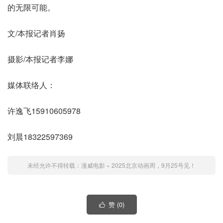
的无限可能。
文/本报记者肖扬
摄影/本报记者李娜
媒体联络人：
许逸飞15910605978
刘晨18322597369
未经允许不得转载：
漫威电影
»
2025北京动画周，9月25号见！
赞 (
0
)
