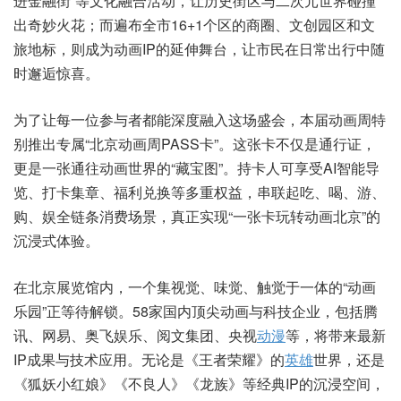
进金融街”等文化融合活动，让历史街区与二次元世界碰撞
出奇妙火花；而遍布全市16+1个区的商圈、文创园区和文
旅地标，则成为动画IP的延伸舞台，让市民在日常出行中随
时邂逅惊喜。
为了让每一位参与者都能深度融入这场盛会，本届动画周特
别推出专属“北京动画周PASS卡”。这张卡不仅是通行证，
更是一张通往动画世界的“藏宝图”。持卡人可享受AI智能导
览、打卡集章、福利兑换等多重权益，串联起吃、喝、游、
购、娱全链条消费场景，真正实现“一张卡玩转动画北京”的
沉浸式体验。
在北京展览馆内，一个集视觉、味觉、触觉于一体的“动画
乐园”正等待解锁。58家国内顶尖动画与科技企业，包括腾
讯、网易、奥飞娱乐、阅文集团、央视
动漫
等，将带来最新
IP成果与技术应用。无论是《王者荣耀》的
英雄
世界，还是
《狐妖小红娘》《不良人》《龙族》等经典IP的沉浸空间，