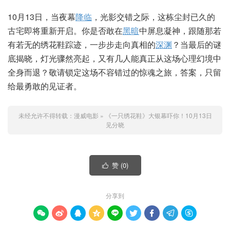
10月13日，当夜幕
降临
，光影交错之际，这栋尘封已久的
古宅即将重新开启。你是否敢在
黑暗
中屏息凝神，跟随那若
有若无的绣花鞋踪迹，一步步走向真相的
深渊
？当最后的谜
底揭晓，灯光骤然亮起，又有几人能真正从这场心理幻境中
全身而退？敬请锁定这场不容错过的惊魂之旅，答案，只留
给最勇敢的见证者。
未经允许不得转载：
漫威电影
»
《一只绣花鞋》大银幕吓你！10月13日
见分晓
赞 (
0
)

分享到








