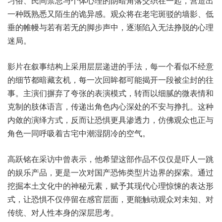
习俗、民间禁忌与个体心理的阴暗角落交织在一起，营造出
一种既熟悉又陌生的诡异感。观众将在老宅斑驳的墙影、低
垂的帷幔与若有若无的脚步声中，逐渐陷入无法挣脱的心理
迷局。
影片在叙事结构上采用层层递进的手法，每一个看似不经意
的细节都暗藏玄机，每一次回眸都可能揭开一段被尘封的往
事。主演们摒弃了夸张的表演模式，转而以细腻的微表情和
克制的肢体语言，传递出角色内心深处的不安与挣扎。这种
内敛的演绎方式，反而让恐惧更具渗透力，仿佛观众也正与
角色一同呼吸着古宅中潮湿阴冷的空气。
高跃铭在采访中曾表示，他希望这部作品不仅仅是吓人一跳
的娱乐产品，更是一次对国产恐怖类型片边界的探索。通过
挖掘本土文化中的神秘元素，赋予其现代心理惊悚的表达形
式，让恐惧不仅停留在感官层面，更能触动观众对未知、对
传统、对人性本身的深层思考。