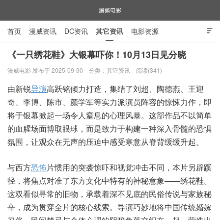
首页
漫威资讯
DC资讯
其它资讯
电影资源

电视剧资源
漫威图片
《一只绣花鞋》大银幕吓你！10月13日见分晓
漫威电影 发布于 2025-09-30
分类：
其它资讯
阅读(341)
漫威电影
由新锐
导演
高跃铭倾力打造，集结了刘超、陶德燕、王迎
奇、李博、陈市、颜学军等实力派演员阵容的惊悚力作，即
将于银幕掀起一场令人窒息的心理风暴。这部作品不以简单
的血腥场面博取眼球，而是致力于构建一种深入骨髓的恐惧
氛围，让观众在无声的压迫中感受寒意从脊背缓缓升起。
与西方
恐怖
片惯用的突袭惊吓和视觉冲击不同，本片另辟蹊
径，将焦点对准了东方文化中特有的神秘意象——绣花鞋。
这双看似寻常的旧物，承载着深不见底的民俗传说与家族秘
辛，成为贯穿全片的核心线索。导演巧妙地将中国传统婚嫁