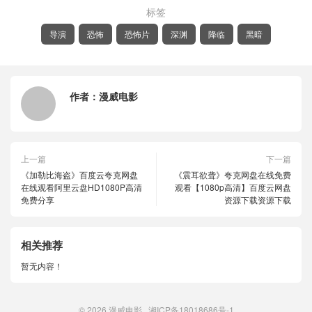
标签
导演
恐怖
恐怖片
深渊
降临
黑暗
作者：
漫威电影
上一篇
下一篇
《加勒比海盗》百度云夸克网盘
《震耳欲聋》夸克网盘在线免费
在线观看阿里云盘HD1080P高清
观看【1080p高清】百度云网盘
免费分享
资源下载资源下载
相关推荐
暂无内容！
© 2026
漫威电影
湘ICP备18018686号-1