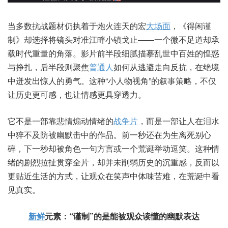
当多数抗战题材仍执着于炮火连天的宏
大场面
，《得闲谨
制》却选择将镜头对准江畔小镇戈止——一个微不足道却承
载时代重量的角落。影片前半段细腻描摹乱世中百姓的惶惑
与挣扎，后半段则聚焦
普通人
如何从逃避走向反抗，在绝境
中迸发出惊人的勇气。这种“小人物视角”的叙事策略，不仅
让历史更可感，也让情感更具穿透力。
它不是一部靠悲情煽动情绪的
战争片
，而是一部让人在泪水
中猝不及防被幽默击中的作品。前一秒还在为生离死别心
碎，下一秒却被角色一句方言或一个荒诞举动逗笑。这种情
绪的剧烈拉扯贯穿全片，却并未削弱历史的沉重感，反而以
更贴近生活的方式，让观众在笑声中体味苦难，在荒诞中看
见真实。
新鲜
元素：“谨制”的是能被观众读懂的幽默表达