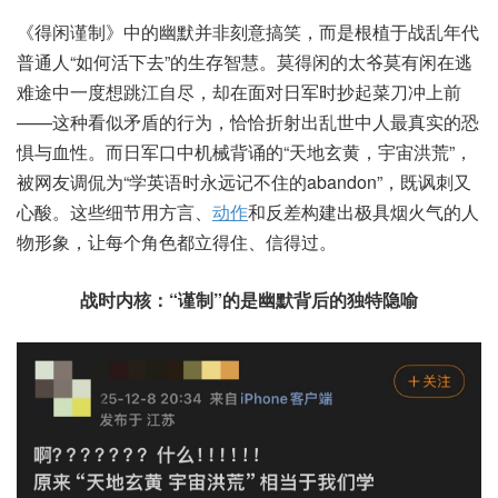
《得闲谨制》中的幽默并非刻意搞笑，而是根植于战乱年代
普通人“如何活下去”的生存智慧。莫得闲的太爷莫有闲在逃
难途中一度想跳江自尽，却在面对日军时抄起菜刀冲上前
——这种看似矛盾的行为，恰恰折射出乱世中人最真实的恐
惧与血性。而日军口中机械背诵的“天地玄黄，宇宙洪荒”，
被网友调侃为“学英语时永远记不住的abandon”，既讽刺又
心酸。这些细节用方言、
动作
和反差构建出极具烟火气的人
物形象，让每个角色都立得住、信得过。
战时内核：“谨制”的是幽默背后的独特隐喻