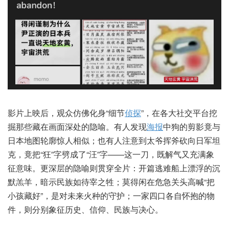
影片上映后，观众仿佛化身“细节
侦探
”，在各大社交平台挖
掘那些藏在画面深处的隐喻。有人发现
海报
中狗的剪影竟与
日本地图轮廓惊人相似；也有人注意到太爷挥斧砍向日军坦
克，竟把“狂”字劈成了“汪”字——这一刀，既解气又充满象
征意味。更深层的隐喻则贯穿全片：开篇逃难船上漂浮的沉
默羔羊，暗示民族如待宰之牲；莫得闲在危急关头高喊“把
小孩藏好”，是对未来火种的守护；一家四口各自怀抱的物
件，则分别象征历史、信仰、民族与决心。