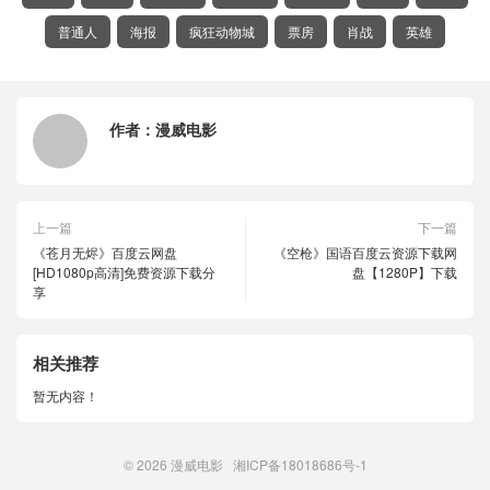
普通人
海报
疯狂动物城
票房
肖战
英雄
作者：
漫威电影
上一篇
下一篇
《苍月无烬》百度云网盘
《空枪》国语百度云资源下载网
[HD1080p高清]免费资源下载分
盘【1280P】下载
享
相关推荐
暂无内容！
© 2026
漫威电影
湘ICP备18018686号-1