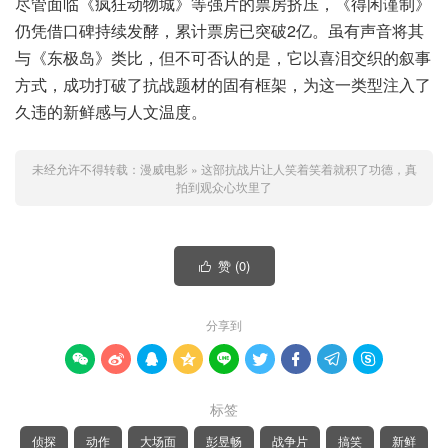
尽管面临《疯狂动物城》等强片的票房挤压，《得闲谨制》
仍凭借口碑持续发酵，累计票房已突破2亿。虽有声音将其
与《东极岛》类比，但不可否认的是，它以喜泪交织的叙事
方式，成功打破了抗战题材的固有框架，为这一类型注入了
久违的新鲜感与人文温度。
未经允许不得转载：
漫威电影
»
这部抗战片让人笑着笑着就积了功德，真
拍到观众心坎里了
赞 (
0
)

分享到









标签
侦探
动作
大场面
彭昱畅
战争片
搞笑
新鲜