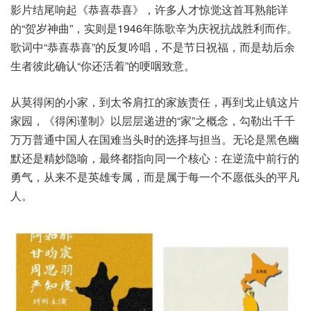
影片结尾响起《恭喜恭喜》，许多人才惊觉这首耳熟能详
的“贺岁神曲”，实则是1946年陈歌辛为庆祝抗战胜利而作。
歌词中“恭喜恭喜”的反复吟唱，不是节日祝福，而是劫后余
生者彼此确认“你还活着”的哽咽致意。
从莫得闲的小家，到太爷肩扛的家族责任，再到戈止镇这片
家园，《得闲谨制》以层层递进的“家”之概念，勾勒出千千
万万普通中国人在国难当头时的选择与担当。无论是黑色幽
默还是精妙隐喻，最终都指向同一个核心：在逆流中前行的
勇气，从来不是英雄专属，而是属于每一个不愿低头的平凡
人。