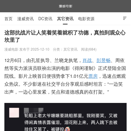
首页
漫威资讯
DC资讯
其它资讯
电影资源

电视剧资源
漫威图片
这部抗战片让人笑着笑着就积了功德，真拍到观众心
坎里了
漫威电影
漫威电影 发布于 2025-12-10
分类：
其它资讯
阅读(684)
12月6日，由孔笙执导、兰晓龙执笔，
肖战
、
彭昱畅
、周依
然等实力派演员联袂出演的电影《得闲谨制》正式登陆全国
院线。影片上映首日便强势拿下1.01亿元
票房
，迅速点燃观
众热议。不少影迷在社交平台分享观后感时坦言：“一边笑
出声，一边心里发紧，笑点和道德感真的在打架。”