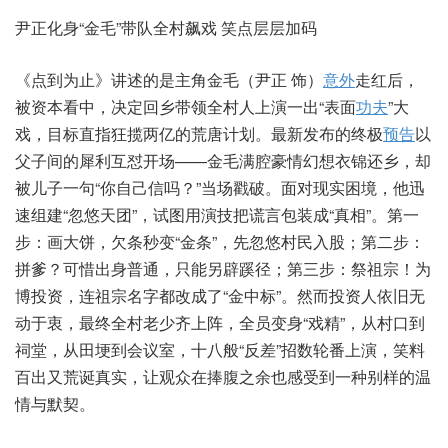
尹正化身“金毛”带队全村飙戏 笑点层层加码
《点到为止》讲述的是主角金毛（尹正 饰）
意外
走红后，
被资本看中，决定回乡带领全村人上演一出“表面
功夫
”大
戏，目标直指狂揽两亿的荒唐计划。最新发布的终极
预告
以
父子间的犀利互怼开场——金毛满腔豪情幻想衣锦还乡，却
被儿子一句“你自己信吗？”当场戳破。面对现实困境，他迅
速组建“忽悠天团”，试图用演技把谎言包装成“真相”。第一
步：画大饼，欠条秒变“金条”，先忽悠村民入股；第二步：
拼爹？可惜出身普通，只能另辟蹊径；第三步：祭祖宗！为
博投资，连祖宗名字都改成了“金中标”。然而投资人依旧无
动于衷，最终全村老少齐上阵，全员变身“戏精”，从村口到
祠堂，从田埂到会议室，十八般“反差”招数轮番上演，笑料
百出又荒诞真实，让观众在捧腹之余也感受到一种别样的温
情与默契。