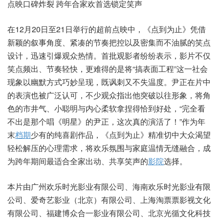
点映口碑炸裂 跨年合家欢首选锁定笑声
在12月20日至21日举行的超前点映中，《点到为止》凭借
新颖的叙事角度、紧凑的节奏把控以及密集而不油腻的笑点
设计，迅速引爆观众热情。首批观影者纷纷表示，影片不仅
笑点频出、节奏轻快，更难得的是将“搞表面工程”这一社会
现象以幽默方式巧妙呈现，既讽刺又不失温度。尹正在片中
的表演也被广泛认可，不少观众指出他突破以往形象，将角
色的市井气、小聪明与内心柔软拿捏得恰到好处，“完全看
不出是那个唱《明星》的尹正，这次真的演活了！”作为年
末
档期
少有的纯喜剧作品，《点到为止》精准切中大众渴望
轻松解压的心理需求，将欢乐氛围与家庭温情无缝融合，成
为跨年期间最适合全家出动、共享笑声的
影院
选择。
本片由广州欢乐时光影业有限公司、海南欢乐时光影业有限
公司、爱奇艺影业（北京）有限公司、上海淘票票影视文化
有限公司、福建博众合一影业有限公司、北京光循文化科技