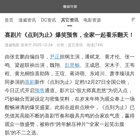
首页
漫威资讯
DC资讯
其它资讯
电影资源

电视剧资源
漫威图片
喜剧片《点到为止》爆笑预售，全家一起看乐翻天！
漫威电影 发布于 2025-12-24
分类：
其它资讯
阅读(749)
漫威电影
由张玄鹏自编自导，
尹正
担纲主演，潘斌龙、黄才伦、张一
鸣、梁超联袂出演，魏翔、
彭昱畅
、王成思、宋木子、王韦
程、黄允桐惊喜助阵，王瑄、蒋诗萌、东靖川、萧李臻瑱共
同参演的
喜剧
新作《点到为止》定档12月27日全国公映，
今日正式开启
预售
通道。影片以“假大师真忽悠”为切入点，
巧妙融合荒诞设定与密集笑料，在岁末年终为观众奉上一场
酣畅淋漓的爆笑盛宴。此前在超前点映中，《点到为止》已
凭借其高能不断的喜剧节奏和极具共鸣的合家欢气质，赢得
观众一致盛赞，被称作“跨年解压神片”“全家一起笑出腹
肌”的不二之选。