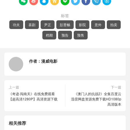









标签
功夫
喜剧
尹正
彭昱畅
影院
意外
拍卖
档期
预告
预售
作者：
漫威电影
上一篇
下一篇
《奇迹·闯南关》在线免费观看
《澳门人的抗战2》全集百度云
【超高清1280P】高清资源下载
迅雷网盘资源免费下载HD1080p
高清版本
相关推荐