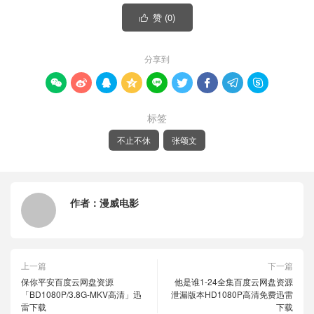
赞 (
0
)

分享到









标签
不止不休
张颂文
作者：
漫威电影
上一篇
下一篇
保你平安百度云网盘资源
他是谁1-24全集百度云网盘资源
「BD1080P/3.8G-MKV高清」迅
泄漏版本HD1080P高清免费迅雷
雷下载
下载