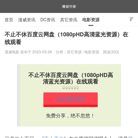
首页
漫威资讯
DC资讯
其它资讯
电影资源

电视剧资源
漫威图片
不止不休百度云网盘（1080pHD高清蓝光资源）在
线观看
漫威电影
漫威电影 发布于 2023-03-26
分类：
其它资源
/
电影资源
阅读(333)
不止不休百度云网盘（1080pHD高
清蓝光资源）在线观看
☟☟☟☟☟☟
点击获取资源
免费分享，绝不忽悠！