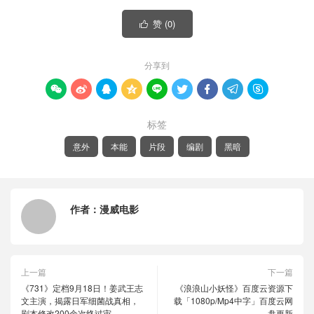
赞 (
0
)

分享到









标签
意外
本能
片段
编剧
黑暗
作者：
漫威电影
上一篇
下一篇
《731》定档9月18日！姜武王志
《浪浪山小妖怪》百度云资源下
文主演，揭露日军细菌战真相，
载「1080p/Mp4中字」百度云网
剧本修改200余次终过审
盘更新