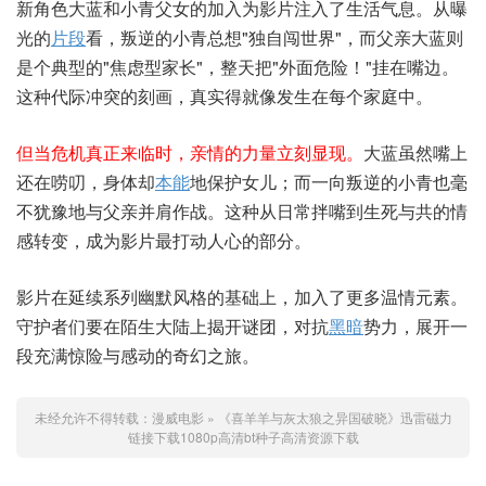
新角色大蓝和小青父女的加入为影片注入了生活气息。从曝
光的
片段
看，叛逆的小青总想"独自闯世界"，而父亲大蓝则
是个典型的"焦虑型家长"，整天把"外面危险！"挂在嘴边。
这种代际冲突的刻画，真实得就像发生在每个家庭中。
但当危机真正来临时，亲情的力量立刻显现。
大蓝虽然嘴上
还在唠叨，身体却
本能
地保护女儿；而一向叛逆的小青也毫
不犹豫地与父亲并肩作战。这种从日常拌嘴到生死与共的情
感转变，成为影片最打动人心的部分。
影片在延续系列幽默风格的基础上，加入了更多温情元素。
守护者们要在陌生大陆上揭开谜团，对抗
黑暗
势力，展开一
段充满惊险与感动的奇幻之旅。
未经允许不得转载：
漫威电影
»
《喜羊羊与灰太狼之异国破晓》迅雷磁力
链接下载1080p高清bt种子高清资源下载