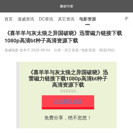
首页
漫威资讯
DC资讯
其它资讯
电影资源

电视剧资源
漫威图片
《喜羊羊与灰太狼之异国破晓》迅雷磁力链接下载
1080p高清bt种子高清资源下载
漫威电影
漫威电影 发布于 2025-08-04
分类：
其它资源
/
电影资源
阅读(592)
《喜羊羊与灰太狼之异国破晓》迅
雷磁力链接下载1080p高清bt种子
高清资源下载
☟☟☟☟☟☟
点击获取资源
免费分享，绝不忽悠！