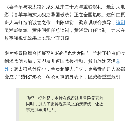
《喜羊羊与灰太狼》系列迎来二十周年重磅献礼！最新大电
影《喜羊羊与灰太狼之异国破晓》正在全国热映。这部由原
班人马打造的诚意之作，由陈辉衍、梁嘉琪联合执导，
编剧
吴潮威执笔，黄伟明担任总监制，黄晓雪出任监制，力求在
故事和视觉效果上实现全面升级。
影片将冒险舞台拓展至神秘的
"光之大陆"
。羊村守护者们收
到求救信号后，立即展开跨国救援行动。然而旅途充满
意
外
：灰太狼意外缩小，全员超能力消失，更离奇的是大家都
变成了
"猫化"
形态。萌态可掬的外表下，隐藏着重重危机。
值得一提的是，本片在保留经典冒险元素的
同时，加入了更具现实意义的亲情线，让故
事更加丰满动人。