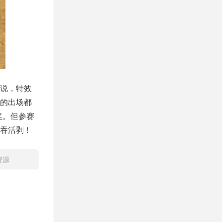
得不说，特效
的出场都
奖。但参赛
吞活剥！
资源