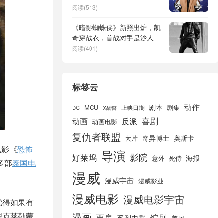
捕
阅读(513)
《暗影蜘蛛侠》新照出炉，凯
奇穿战衣，首战对手是沙人
阅读(401)
标签云
动作
剧本
MCU
剧集
DC
X战警
上映日期
喜剧
动画
反派
动画电影
复仇者联盟
奇异博士
奥斯卡
大片
电影《
恐怖
导演
好莱坞
影院
海报
死侍
意外
多部
泰国电
漫威
漫威宇宙
漫威影业
漫威电影
漫威电影宇宙
觉得如果有
漫画
理克莱勒蒙
票房
编剧
系列电影