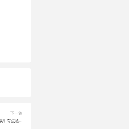
下一篇
甲有点尬...