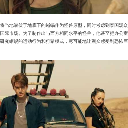
演将当地潜伏于地底下的蜥蜴作为怪兽原型，同时考虑到泰国观众
到国际市场。为了制作出与西方相同水平的怪兽，他甚至把办公室
察研究蜥蜴的运动行为和狩猎模式，尽可能地让观众感受到恐怖巨