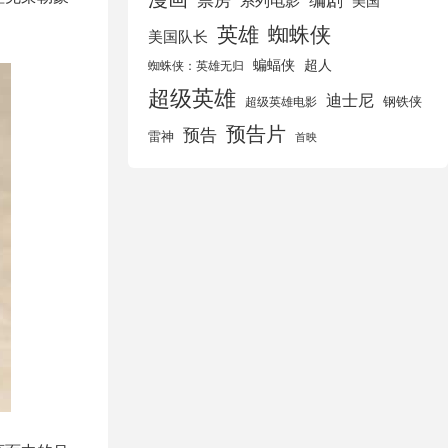
美国
英雄
蜘蛛侠
美国队长
蝙蝠侠
超人
蜘蛛侠：英雄无归
超级英雄
迪士尼
钢铁侠
超级英雄电影
预告片
预告
雷神
首映