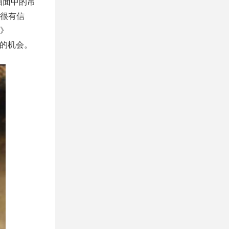
除画面中的吊
很有信
》
想的机会。