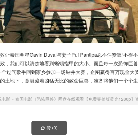
国明星Gavin Duval与妻子Pui Pantipa忍不住赞叹“不
细致，我们可以清楚地看到蜥蜴指甲的大小。而且每一次恐怖巨兽
一个过气歌手回到家乡参加一场钻井大赛，企图赢得百万现金大
涸的土地下，竟潜藏着凶猛无比的致命巨兽，准备将他们一个个生
威电影
»
泰国电影《恐怖巨兽》网盘在线观看【免费完整版蓝光1280p】
赞 (
0
)
