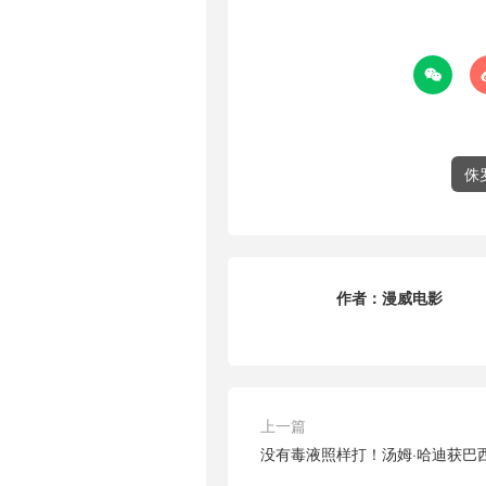

侏
作者：
漫威电影
上一篇
没有毒液照样打！汤姆·哈迪获巴