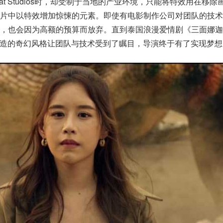
tcat Studios时，却受制于当地的产业环境，只能将特效用在移
片中以特效增加惊悚的元素。即使有电影制作公司对团队的技术
，也会因为高额的预算而放弃。直到泰国浪漫爱情剧《三面娜迦
效制造的奇幻风格让团队与技术受到了瞩目，导演终于有了实现梦