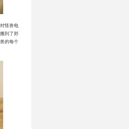
对怪兽电
搬到了郊
兽的每个