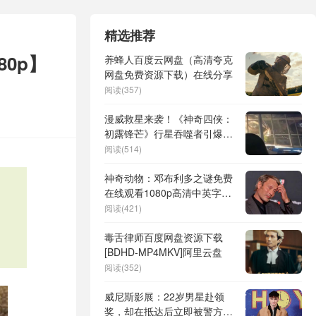
精选推荐
0p】
养蜂人百度云网盘（高清夸克
网盘免费资源下载）在线分享
阅读(357)
漫威救星来袭！《神奇四侠：
初露锋芒》行星吞噬者引爆宇
宙级危机
阅读(514)
神奇动物：邓布利多之谜免费
】
在线观看1080p高清中英字幕
资源
阅读(421)
毒舌律师百度网盘资源下载
[BDHD-MP4MKV]阿里云盘
阅读(352)
威尼斯影展：22岁男星赴领
奖，却在抵达后立即被警方逮