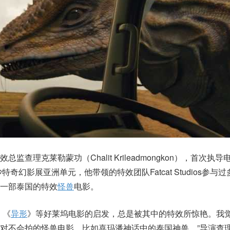
查理克莱勒蒙功（Chalit Krileadmongkon），首次执导
特奇幻影展亚洲单元，他带领的特效团队Fatcat Studios参与过
一部泰国的特效
怪兽
电影。
》《
异形
》等好莱坞电影的启发，总是被其中的特效所惊艳。我
对不会拍的怪兽电影，比如​​喜玛潘神话中的泰国神兽。”导演查