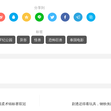
分享到








标签
罗纪公园
异形
怪兽
恐怖巨兽
泰国电影
西柔术锦标赛双冠
剧透还得看玩具，钢铁侠战