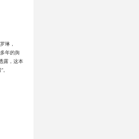
罗琳，
多年的舆
透露，这本
”。