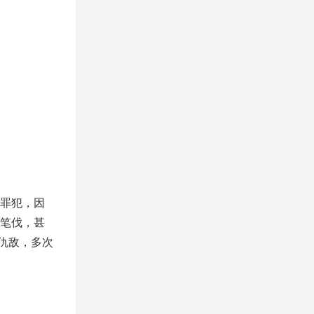
罪犯，因
笔伐，甚
仇敌，多次