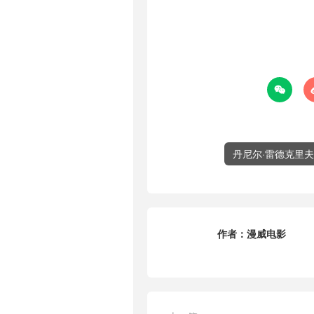

丹尼尔·雷德克里夫
作者：
漫威电影