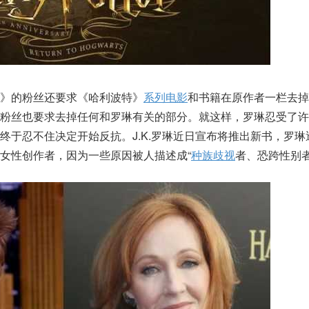
》的粉丝还要求《哈利波特》
系列电影
和书籍在原作者一栏去掉
粉丝也要求去掉任何和罗琳有关的部分。就这样，罗琳忍受了许
终于忍不住决定开始反抗。J.K.罗琳近日宣布将推出新书，罗琳
女性创作者，因为一些原因被人描述成“
种族歧视
者、恐跨性别者