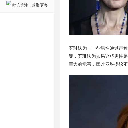
微信关注，获取更多
罗琳认为，一些男性通过声
等，罗琳认为如果这些男性是
巨大的危害，因此罗琳提议不