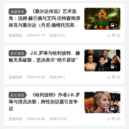
《塞尔达传说》艺术选
漫威资讯
角：汤姆·赫兰德与艾玛·沃特森饰演
林克与塞尔达（丹尼·德维托完美诠
1

释丁格尔）
漫威电影
2024-07-10
阅读(514)
赞 (
0
)

J.K.罗琳与哈利波特、赫
其它资讯
敏关系破裂，坚决表示“绝不原谅”
1

漫威电影
2024-04-29
阅读(441)
赞 (
0
)

《哈利波特》作者J·K·罗
其它资讯
琳与演员决裂，跨性别议题引发争
议
1

漫威电影
2024-04-26
阅读(1374)
赞 (
0
)
