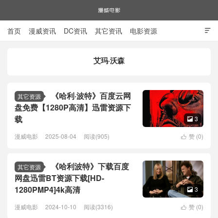
首页
漫威资讯
DC资讯
其它资讯
电影资源

电视剧资源
漫威图片
艾玛·沃森
漫威电影
《哈利·波特》百度云网
其它资源
盘免费【1280P高清】迅雷资源下
载
3

漫威电影
2025-08-04
阅读(905)
赞 (
0
)

《哈利波特》下载百度
其它资源
网盘迅雷BT资源下载[HD-
1280PMP4]4k高清
3

漫威电影
2024-10-10
阅读(3316)
赞 (
0
)
