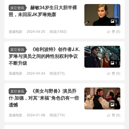
赫敏34岁生日大胆半裸
其它资讯
照，未回应JK罗琳炮轰
1

漫威电影
2024-04-25
阅读(1562)
赞 (
0
)

《哈利波特》创作者J.K.
其它资讯
罗琳与演员之间的跨性别权利争议
不断升级
1

漫威电影
2024-04-24
阅读(573)
赞 (
0
)

《美女与野兽》演员乔
其它资讯
什·加德，对其“来福”角色仍有一些
遗憾
1

漫威电影
2024-01-08
阅读(774)
赞 (
0
)
