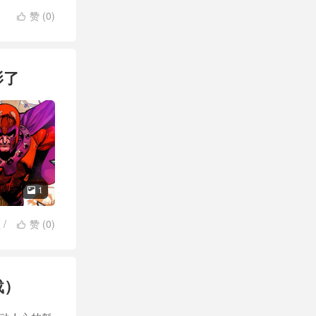
赞 (
0
)

影了
1

顿
/
赞 (
0
)

摩
/
续集
/
英
载）