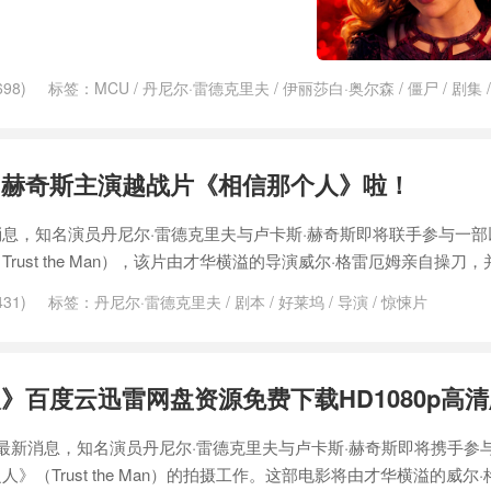
98)
标签：
MCU
/
丹尼尔·雷德克里夫
/
伊丽莎白·奥尔森
/
僵尸
/
剧集
/
奇异博士
/
奇异博士2
/
奇异博士2：疯狂多元宇宙
/
导演
/
幻视
/
影院
/
漫威电影
/
漫威电影宇宙
/
电影院
/
疯狂多元宇宙
/
真人版
/
系列电影
/
士尼
/
钢铁侠
/
马丁·斯科塞斯
/
魔法
和赫奇斯主演越战片《相信那个人》啦！
息，知名演员丹尼尔·雷德克里夫与卢卡斯·赫奇斯即将联手参与一部
ust the Man），该片由才华横溢的导演威尔·格雷厄姆亲自操刀，
31)
标签：
丹尼尔·雷德克里夫
/
剧本
/
好莱坞
/
导演
/
惊悚片
》百度云迅雷网盘资源免费下载HD1080p高
eporter的最新消息，知名演员丹尼尔·雷德克里夫与卢卡斯·赫奇斯即将携手
（Trust the Man）的拍摄工作。这部电影将由才华横溢的威尔·