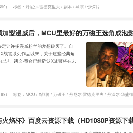
99)
标签：
丹尼尔·雷德克里夫
/
剧本
/
导演
/
惊悚片
顿加盟漫威后，MCU里最好的万磁王选角成泡
决定让许多漫威粉丝的梦想破灭了。自
X战警系列作品以来，关于这些经典角
止过。凯文·费奇已经确认X战警将在未
89)
标签：
MCU
/
X战警
/
万磁王
/
丹尼尔·雷德克里夫
/
丹泽尔·华盛
文·费奇
/
变种人
/
死侍
/
汤姆·赫兰德
/
漫威
/
漫画
/
福克斯
/
秘密战争
/
纳
/
金刚
/
金刚狼
/
黑豹
/
黑豹2
与火焰杯》百度云资源下载（HD1080P资源下