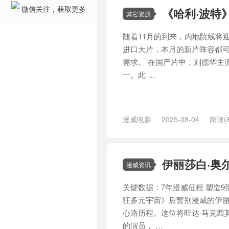
微信关注，获取更多
《哈利·波特
其它资源
随着11月的到来，内地院线将
进口大片，本月的新片阵容都
需求。 在国产片中，刘德华主
一。此 …
漫威电影
2025-08-04
阅读(8
/
喜剧
/
国产电影
/
大片
/
娜塔莉·
玛·沃森
/
角斗士
/
贾樟柯
/
这个杀
伊丽莎白·奥
漫威资讯
关键数据：7年漫威征程 塑造9部
狂多元宇宙》后暂别漫威的伊丽
心路历程。这位将旺达·马克西
的演员， …