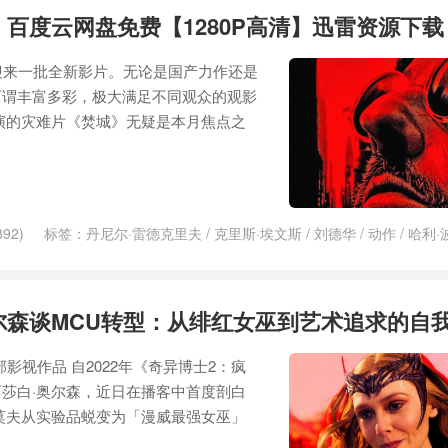
》百度云网盘免费【1280P高清】迅雷资源下载
迎来一批全新影片。无论是国产力作还是
可谓丰富多彩，极大满足不同观众的观影
演的灾难片《焚城》无疑是本月焦点之
92)
标签：
丹尼尔·雷德克里夫
/
克里斯·埃文斯
/
刘德华
/
动作
/
哈利·
波特曼
/
导演
/
巨石强森
/
影院
/
杀手
/
档期
/
电影院
/
系列电影
/
红色一
手不太冷
/
道恩·强森
/
重映
/
钢琴师
/
魔法
尔森谈MCU转型：从绯红女巫到艺术追求的自
影视作品 自2022年《奇异博士2：疯
莎白·奥尔森，近日在播客中首度剖白
莫夫从实验品蜕变为「漫威最强女巫」