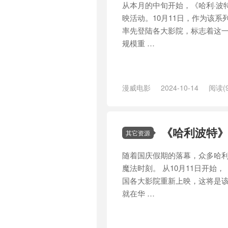
从本月的中旬开始，《哈利·波
映活动。10月11日，作为该系
率先登陆各大影院，标志着这
规模重 …
漫威电影
2024-10-14
阅读(9
线观看
/
导演
/
影院
/
票房
/
系列
《哈利波特》下
其它资源
随着国庆假期的落幕，众多哈利
魔法时刻。 从10月11日开始
国各大影院重新上映，这将是
就在华 …