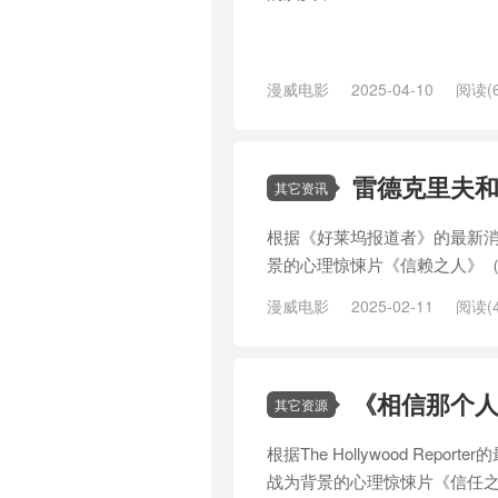
漫威电影
2025-04-10
阅读(6
派
/
哈利·波特
/
复仇者联盟
/
大片
塔
/
批评
/
旺达
/
旺达幻视
/
漫威
雄
/
超级英雄
/
超级英雄电影
/
迪
雷德克里夫
其它资讯
根据《好莱坞报道者》的最新消
景的心理惊悚片《信赖之人》（Tr
漫威电影
2025-02-11
阅读(4
《相信那个人
其它资源
根据The Hollywood R
战为背景的心理惊悚片《信任之人》