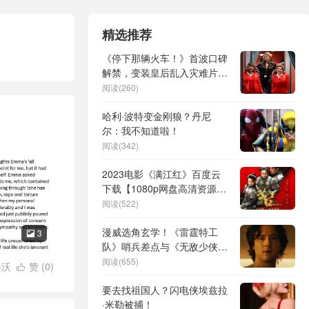
精选推荐
《停下那辆火车！》首波口碑
解禁，变装皇后乱入灾难片上
演无厘头狂欢
阅读(260)
哈利·波特变金刚狼？丹尼
尔：我不知道啦！
阅读(342)
2023电影《满江红》百度云
下载【1080p网盘高清资源分
享】
阅读(522)
漫威选角玄学！《雷霆特工
3

队》哨兵差点与《无敌少侠》
打破次元壁
阅读(655)
·沃
赞 (
0
)

要去找祖国人？闪电侠埃兹拉
·米勒被捕！