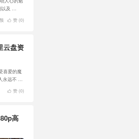
激动人心的魁
以及 …
预
赞 (
0
)

阿里云盘资
受喜爱的魔
人永远不 …
赞 (
0
)

80p高