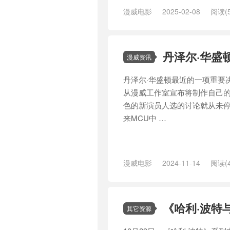
漫威电影
2025-02-08
阅读(5
丹泽尔·华盛
漫威资讯
丹泽尔·华盛顿最近的一项重要
从漫威工作室宣布将制作自己的
色的新演员人选的讨论就从未停
来MCU中 …
漫威电影
2024-11-14
阅读(4
乔纳森·梅杰斯
/
亨利·卡维尔
/
凯
雄
/
试镜
/
迈克尔·法斯宾德
/
选角
《哈利·波特
其它资源