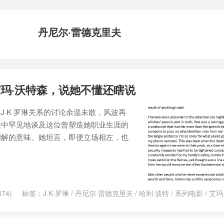
丹尼尔·雷德克里夫
玛·沃特森，说她不懂还瞎说
与J·K·罗琳关系的讨论余温未散，风波再
谈中罕见地谈及这位曾塑造她职业生涯的
和解的意味。她坦言，即便立场相左，也
74)
标签：
J·K·罗琳
/
丹尼尔·雷德克里夫
/
哈利·波特
/
系列电影
/
艾玛