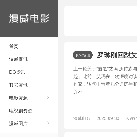
首页
罗琳刚回怼艾
其它资讯
漫威资讯
上一轮关于“赫敏”艾玛·沃特森
DC资讯
起。此前，艾玛在一次深度访
作家，语气中带着几分追忆与
其它资讯
并不 …
电影资源
电视剧资源
漫威电影
2025-09-30
阅读(4
漫威图片
特森
/
鳄鱼