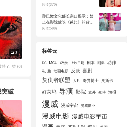
阅读(370)
黎巴嫩文化部长亲口揭示：禁
止在影院放映《芭比》的背后
原因
阅读(588)
标签云
3

动作
剧本
MCU
剧集
DC
X战警
上映日期
波特
赞 (
0
)

喜剧
动画
反派
动画电影
号
/
美队
/
艾
复仇者联盟
奇异博士
奥斯卡
大片
导演
我突破
好莱坞
影院
海报
死侍
意外
漫威
漫威宇宙
漫威影业
漫威电影
漫威电影宇宙
漫画
票房
编剧
系列电影