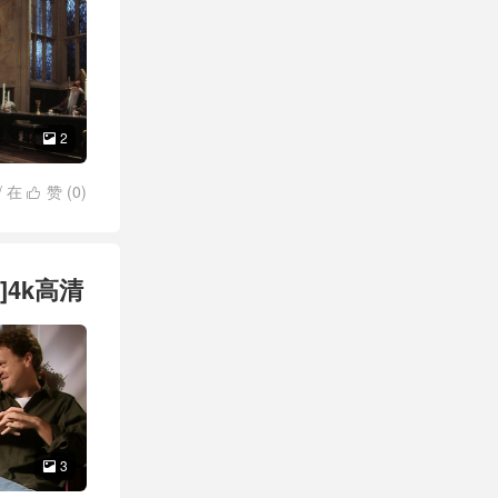
2

/
在
赞 (
0
)

]4k高清
3
