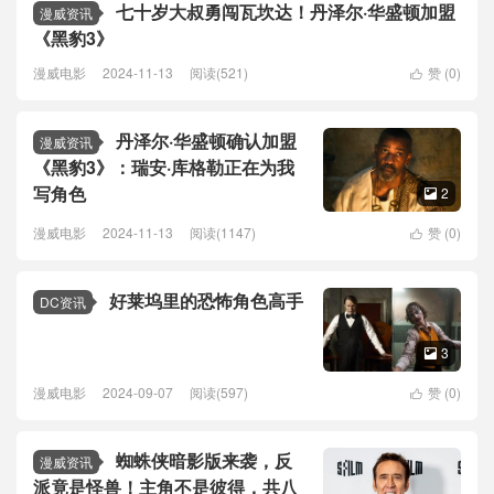
七十岁大叔勇闯瓦坎达！丹泽尔·华盛顿加盟
漫威资讯
《黑豹3》
漫威电影
2024-11-13
阅读(521)
赞 (
0
)

丹泽尔·华盛顿确认加盟
漫威资讯
《黑豹3》：瑞安·库格勒正在为我
写角色
2

漫威电影
2024-11-13
阅读(1147)
赞 (
0
)

好莱坞里的恐怖角色高手
DC资讯
3

漫威电影
2024-09-07
阅读(597)
赞 (
0
)

蜘蛛侠暗影版来袭，反
漫威资讯
派竟是怪兽！主角不是彼得，共八