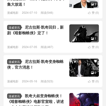
集大放送！
3

漫威电影
2024-07-10
阅读(546)
赞 (
0
)

尼古拉斯·凯奇回归，新
漫威资讯
剧《暗影蜘蛛侠》定了！
1

漫威电影
2024-07-05
阅读(487)
赞 (
0
)

尼古拉斯·凯奇变身蜘蛛
漫威资讯
侠，官方消息！
2

漫威电影
2024-05-16
阅读(523)
赞 (
0
)

凯奇大叔变身蜘蛛侠！
漫威资讯
《暗影蜘蛛侠》电影官宣啦，讲述