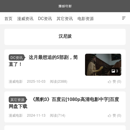
首页
漫威资讯
DC资讯
其它资讯
电影资源

电视剧资源
漫威图片
汉尼拔
漫威电影
这月最想追的5部剧，简
DC资讯
直了！
3

漫威电影
2025-10-03
阅读(2388)
赞 (
0
)

《黑豹3》百度云[1080p高清电影中字]百度
其它资源
网盘下载
漫威电影
2024-11-13
阅读(714)
赞 (
0
)
