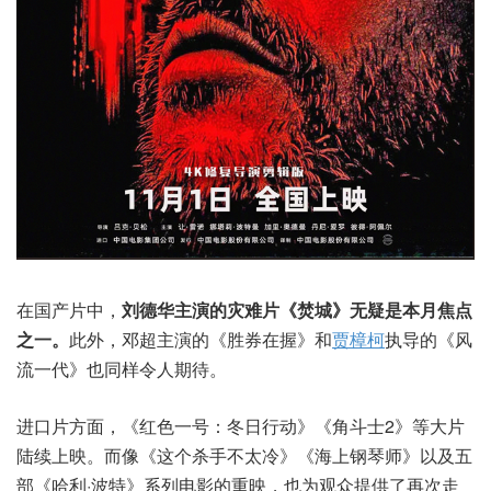
在国产片中，
刘德华主演的灾难片《焚城》无疑是本月焦点
之一。
此外，邓超主演的《胜券在握》和
贾樟柯
执导的《风
流一代》也同样令人期待。
进口片方面，《红色一号：冬日行动》《角斗士2》等大片
陆续上映。而像《这个杀手不太冷》《海上钢琴师》以及五
部《哈利·波特》系列电影的重映，也为观众提供了再次走