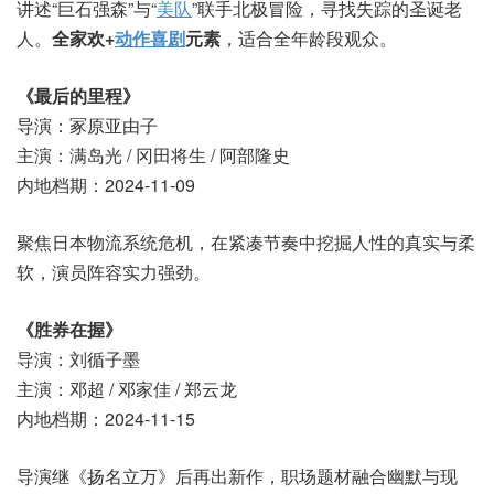
讲述“巨石强森”与“
美队
”联手北极冒险，寻找失踪的圣诞老
人。
全家欢+
动作
喜剧
元素
，适合全年龄段观众。
《最后的里程》
导演：冢原亚由子
主演：满岛光 / 冈田将生 / 阿部隆史
内地档期：2024-11-09
聚焦日本物流系统危机，在紧凑节奏中挖掘人性的真实与柔
软，演员阵容实力强劲。
《胜券在握》
导演：刘循子墨
主演：邓超 / 邓家佳 / 郑云龙
内地档期：2024-11-15
导演继《扬名立万》后再出新作，职场题材融合幽默与现