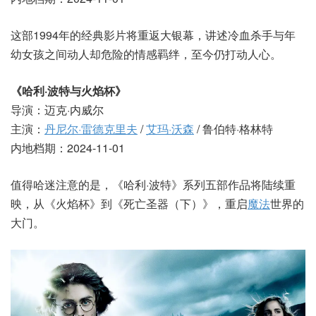
这部1994年的经典影片将重返大银幕，讲述冷血杀手与年
幼女孩之间动人却危险的情感羁绊，至今仍打动人心。
《哈利·波特与火焰杯》
导演：迈克·内威尔
主演：
丹尼尔·雷德克里夫
/
艾玛·沃森
/ 鲁伯特·格林特
内地档期：2024-11-01
值得哈迷注意的是，《哈利·波特》系列五部作品将陆续重
映，从《火焰杯》到《死亡圣器（下）》，重启
魔法
世界的
大门。