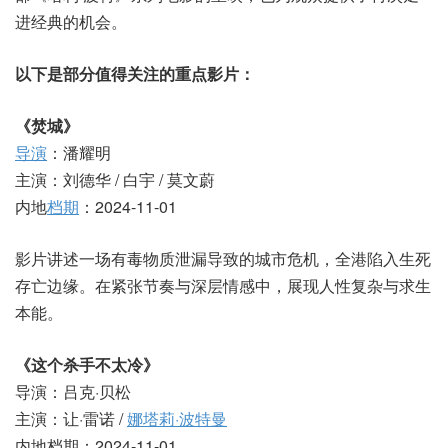
进经典的机会。
以下是部分值得关注的重点影片：
《焚城》
导演
：潘耀明
主演：刘德华 / 白宇 / 莫文蔚
内地
档期
：2024-11-01
影片讲述一场有毒物质泄漏导致的城市危机，全港陷入生死
存亡边缘。在紧张节奏与深层情感中，展现人性复杂与求生
本能。
《这个杀手不太冷》
导演：吕克·贝松
主演：让·雷诺 /
娜塔莉·波特曼
内地档期：2024-11-01