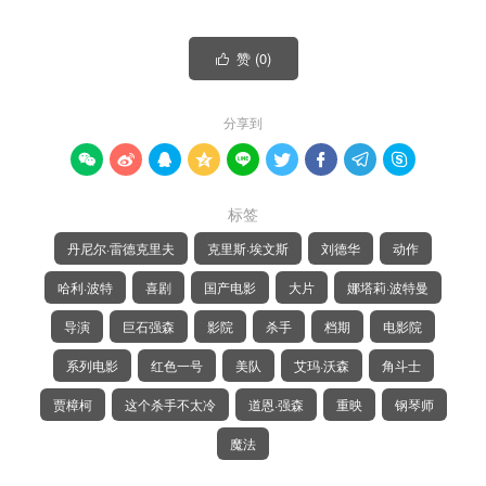
赞 (
0
)

分享到









标签
丹尼尔·雷德克里夫
克里斯·埃文斯
刘德华
动作
哈利·波特
喜剧
国产电影
大片
娜塔莉·波特曼
导演
巨石强森
影院
杀手
档期
电影院
系列电影
红色一号
美队
艾玛·沃森
角斗士
贾樟柯
这个杀手不太冷
道恩·强森
重映
钢琴师
魔法